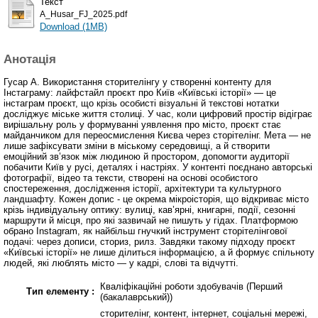
Текст
A_Husar_FJ_2025.pdf
Download (1MB)
Анотація
Гусар А. Використання сторителінгу у створенні контенту для
Інстаграму: лайфстайл проєкт про Київ «Київські історії» — це
інстаграм проєкт, що крізь особисті візуальні й текстові нотатки
досліджує міське життя столиці. У час, коли цифровий простір відіграє
вирішальну роль у формуванні уявлення про місто, проєкт стає
майданчиком для переосмислення Києва через сторітелінг. Мета — не
лише зафіксувати зміни в міському середовищі, а й створити
емоційний зв’язок між людиною й простором, допомогти аудиторії
побачити Київ у русі, деталях і настріях. У контенті поєднано авторські
фотографії, відео та тексти, створені на основі особистого
спостереження, дослідження історії, архітектури та культурного
ландшафту. Кожен допис - це окрема мікроісторія, що відкриває місто
крізь індивідуальну оптику: вулиці, кав’ярні, книгарні, події, сезонні
маршрути й місця, про які зазвичай не пишуть у гідах. Платформою
обрано Instagram, як найбільш гнучкий інструмент сторітелінгової
подачі: через дописи, сториз, рилз. Завдяки такому підходу проєкт
«Київські історії» не лише ділиться інформацією, а й формує спільноту
людей, які люблять місто — у кадрі, слові та відчутті.
Кваліфікаційні роботи здобувачів (Перший
Тип елементу :
(бакалаврський))
сторителінг, контент, інтернет, соціальні мережі,