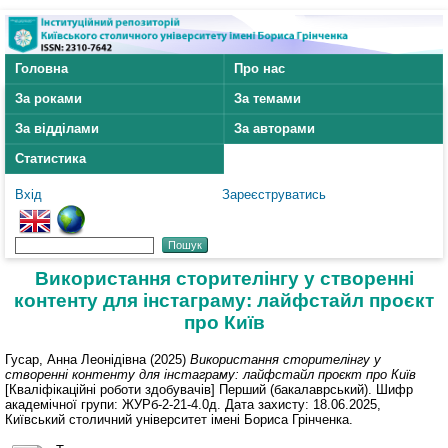
Головна
Про нас
За роками
За темами
За відділами
За авторами
Статистика
Вхід
Зареєструватись
Використання сторителінгу у створенні
контенту для інстаграму: лайфстайл проєкт
про Київ
Гусар, Анна Леонідівна
(2025)
Використання сторителінгу у
створенні контенту для інстаграму: лайфстайл проєкт про Київ
[Кваліфікаційні роботи здобувачів] Перший (бакалаврський). Шифр
академічної групи: ЖУРб-2-21-4.0д. Дата захисту: 18.06.2025,
Київський столичний університет імені Бориса Грінченка.