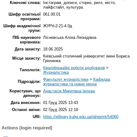
Ключові слова:
Інстаграм, дописи, сториз, рилз, місто,
лайфстайл, культура.
Шифр освітньої
061.00.01
програми:
Шифр академічної
ЖУРб-2-21-4.0д
групи:
ПІБ наукового
Лісневська Аліна Леонідівна
керівника:
Дата захисту:
18.06.2025
Київський столичний університет імені Бориса
Місце захисту:
Грінченка
Кваліфікаційні роботи здобувачів
>
Типологія:
Журналістика
Факультет журналістики
>
Кафедра
Підрозділи:
журналістики та нових медіа
Користувач, що
Анастасія Микитівна Івлєва
депонує:
Дата внесення:
01 Груд 2025 13:43
Останні зміни:
02 Груд 2025 12:19
URI:
https://elibrary.kubg.edu.ua/id/eprint/54060
Actions (login required)