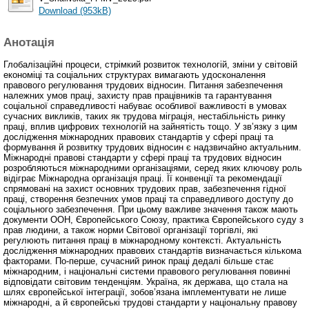
Download (953kB)
Анотація
Глобалізаційні процеси, стрімкий розвиток технологій, зміни у світовій
економіці та соціальних структурах вимагають удосконалення
правового регулювання трудових відносин. Питання забезпечення
належних умов праці, захисту прав працівників та гарантування
соціальної справедливості набуває особливої важливості в умовах
сучасних викликів, таких як трудова міграція, нестабільність ринку
праці, вплив цифрових технологій на зайнятість тощо. У зв’язку з цим
дослідження міжнародних правових стандартів у сфері праці та
формування й розвитку трудових відносин є надзвичайно актуальним.
Міжнародні правові стандарти у сфері праці та трудових відносин
розробляються міжнародними організаціями, серед яких ключову роль
відіграє Міжнародна організація праці. Її конвенції та рекомендації
спрямовані на захист основних трудових прав, забезпечення гідної
праці, створення безпечних умов праці та справедливого доступу до
соціального забезпечення. При цьому важливе значення також мають
документи ООН, Європейського Союзу, практика Європейського суду з
прав людини, а також норми Світової організації торгівлі, які
регулюють питання праці в міжнародному контексті. Актуальність
дослідження міжнародних правових стандартів визначається кількома
факторами. По-перше, сучасний ринок праці дедалі більше стає
міжнародним, і національні системи правового регулювання повинні
відповідати світовим тенденціям. Україна, як держава, що стала на
шлях європейської інтеграції, зобов’язана імплементувати не лише
міжнародні, а й європейські трудові стандарти у національну правову