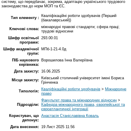
систему, що передбачає, зокрема, адаптацію українського трудового
законодавства до норм МОП та ЄС.
Кваліфікаційні роботи здобувачів (Перший
Тип елементу :
(бакалаврський))
міжнародні правові стандарти; сфера праці;
Ключові слова:
трудові відносини
Шифр освітньої
293.00.01
програми:
Шифр академічної
МПб-1-21-4.0д
групи:
ПІБ наукового
Ворошилова Інна Валеріївна
керівника:
Дата захисту:
16.06.2025
Київський столичний університет імені Бориса
Місце захисту:
Грінченка
Кваліфікаційні роботи здобувачів
>
Міжнародне
Типологія:
право
Факультет права та міжнародних відносин
>
Підрозділи:
Кафедра міжнародного права, європейської та
євроатлантичної інтеграції
Користувач, що
Анастасія Станіславівна Коваль
депонує:
Дата внесення:
19 Лист 2025 11:56