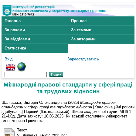
Головна
Про нас
За роками
За темами
За відділами
За авторами
Статистика
Вхід
Зареєструватись
Міжнародні правові стандарти у сфері праці
та трудових відносин
Шалівська, Вікторія Олександрівна
(2025)
Міжнародні правові
стандарти у сфері праці та трудових відносин
[Кваліфікаційні роботи
здобувачів] Перший (бакалаврський). Шифр академічної групи: МПб-1-
21-4.0д. Дата захисту: 16.06.2025, Київський столичний університет
імені Бориса Грінченка.
Текст
V_Shalivska_FPMV_2025.pdf