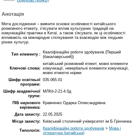
Download (989kB)
Анотація
Мета дослідження – вивчити основні особливості китайського
розмовного етикету, з’ясувати вплив культурних традицій на
комунікаційні практики в Китаї, а також з'ясувати, як ці особливості
впливають на міжнародне спілкування та взаємодію між людьми
різних культур.
Кваліфікаційні роботи здобувачів (Перший
Тип елементу :
(бакалаврський))
китайський розмовний етикет, мовні елементи
Ключові слова:
комунікації, невербальні елементи комунікації,
мовні етикетні норми
Шифр освітньої
035.065.01
програми:
Шифр академічної
МЛКб-2-21-4.0д
групи:
ПІБ наукового
Кравченко Одарка Олександрівна
керівника:
Дата захисту:
22.05.2025
Місце захисту:
Київський столичний університет ім.Б.Грінченка
Кваліфікаційні роботи здобувачів
>
Мова і
Типологія:
література (китайська)