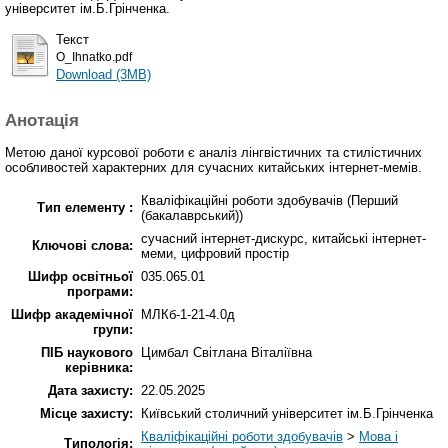
університет ім.Б.Грінченка.
Текст
O_Ihnatko.pdf
Download (3MB)
Анотація
Метою даної курсової роботи є аналіз лінгвістичних та стилістичних
особливостей характерних для сучасних китайських інтернет-мемів.
Кваліфікаційні роботи здобувачів (Перший
Тип елементу :
(бакалаврський))
сучасний інтернет-дискурс, китайські інтернет-
Ключові слова:
меми, цифровий простір
Шифр освітньої
035.065.01
програми:
Шифр академічної
МЛКб-1-21-4.0д
групи:
ПІБ наукового
Цимбал Світлана Віталіївна
керівника:
Дата захисту:
22.05.2025
Місце захисту:
Київський столичний університет ім.Б.Грінченка
Кваліфікаційні роботи здобувачів
>
Мова і
Типологія: