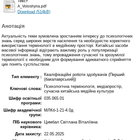
Текст
A_Voloshyna.pdf
Download (514kB)
Анотація
Актуальність теми зумовлена зростанням інтересу до психологічних
знань серед широких верств населення та необхідністю коректного
використання термінології в медійному просторі. Китайські засоби
масової інформації відіграють важливу роль у популяризації
психологічних знань, тому впровадження сучасної та зрозумілої
термінології є необхідним для формування адекватного сприйняття
цих понять суспільством.
Кваліфікаційні роботи здобувачів (Перший
Тип елементу :
(бакалаврський))
Психологічна термінологія, медіапростір,
Ключові слова:
сучасна китайська медійна культура
Шифр освітньої
035.065.01
програми:
Шифр академічної
МЛКб-1-21-4.0д
групи:
ПІБ наукового
Цимбал Світлана Віталіївна
керівника:
Дата захисту:
22.05.2025