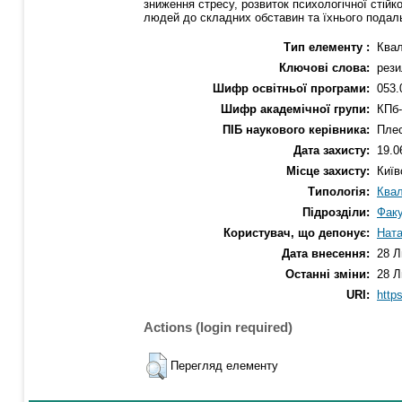
зниження стресу, розвиток психологічної стійк
людей до складних обставин та їхнього подаль
Тип елементу :
Квал
Ключові слова:
рези
Шифр освітньої програми:
053.
Шифр академічної групи:
КПб-
ПІБ наукового керівника:
Пле
Дата захисту:
19.0
Місце захисту:
Київ
Типологія:
Квал
Підрозділи:
Факу
Користувач, що депонує:
Ната
Дата внесення:
28 Л
Останні зміни:
28 Л
URI:
https
Actions (login required)
Перегляд елементу