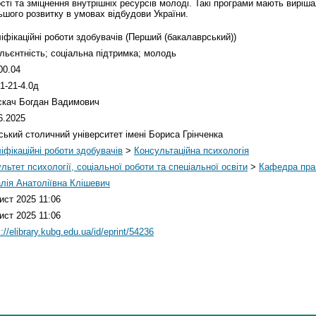
ості та зміцнення внутрішніх ресурсів молоді. Такі програми мають вирі
шого розвитку в умовах відбудови України.
іфікаційні роботи здобувачів (Перший (бакалаврський))
льєнтність; соціальна підтримка; молодь
00.04
1-21-4.0д
скач Богдан Вадимович
6.2025
ський столичний університет імені Бориса Грінченка
іфікаційні роботи здобувачів
>
Консультаційна психологія
льтет психології, соціальної роботи та спеціальної освіти
>
Кафедра прак
лія Анатоліївна Клішевич
ист 2025 11:06
ист 2025 11:06
://elibrary.kubg.edu.ua/id/eprint/54236