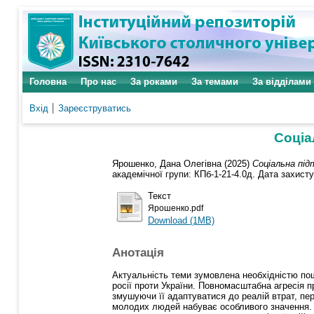
Головна
Про нас
За роками
За темами
За відділами
Вхід
Зареєструватись
Соціа
Ярошенко, Дана Олегівна
(2025)
Соціальна під
академічної групи: КПб-1-21-4.0д. Дата захисту
Текст
Ярошенко.pdf
Download (1MB)
Анотація
Актуальність теми зумовлена необхідністю по
росії проти України. Повномасштабна агресія 
змушуючи її адаптуватися до реалій втрат, пер
молодих людей набуває особливого значення. 