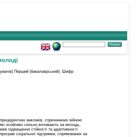
молоді
бувачів] Перший (бакалаврський). Шифр
прецедентних викликів, спричинених війною
, які особливо сильно впливають на молодь,
мів підвищення стійкості та адаптивності
рограм соціальної підтримки, спрямованих на