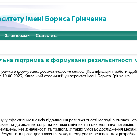
За авторами
Статистика
льна підтримка в формуванні резильєнтності 
тримка в формуванні резильєнтності молоді
[Кваліфікаційні роботи здо
: 19.06.2025, Київський столичний університет імені Бориса Грінченка.
шуку ефективних шляхів підвищення резильєнтності молоді в умовах без
призвела до значних соціальних, економічних та психологічних потрясінь
еміщень, невизначеності та тривоги. У таких умовах дослідження механіз
Результати цього дослідження можуть слугувати основою для розробки п