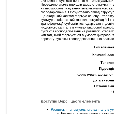
визначення сутності поняття «інтелектуальний 
Проведено аналіз підходів щодо структури інт
як першооснові існування інтелектуального ка
господарювання. Обґрунтовано склад структур
що людський капітал формує основу інтелектуа
культура, клієнтський капітал, комунікаційні т
трансформації суб’єктів господарювання доціл
людського капіталу в умовах цифрової трансфо
суб’єктів господарювання на розвиток інтелек
капітал, який формується в умовах цифрової т
перевагу суб’єкта господарювання, яка вважає
Тип елемент
Ключові сло
Типолог
Підрозді
Користувач, що депон
Дата внесен
Останні змі
U
Доступні Версії цього елемента
Розвиток інтелектуального капіталу в у
Розвиток інтелектуального капіта