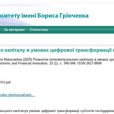
За авторами
Статистика
го капіталу в умовах цифрової трансформації 
та Миколаївна
(2025)
Розвиток інтелектуального капіталу в умовах циф
conomic and Financial innovation, 15 (1). с. 340-349. ISSN 2617-8648
ITU.pdf
ndex.php/journal/artic...
туального капіталув умовах цифрової трансформації суб’єктів господарюв