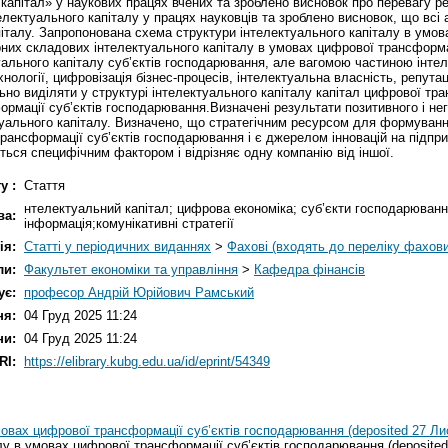
капітал» у наукових працях вчених та зроблено висновок про перевагу ре
електуального капіталу у працях науковців та зроблено висновок, що всі
піталу. Запропонована схема структури інтелектуального капіталу в умов
них складових інтелектуального капіталу в умовах цифрової трансформац
льного капіталу суб’єктів господарювання, але вагомою частиною інтел
ехнології, цифровізація бізнес-процесів, інтелектуальна власність, репута
ьно виділяти у структурі інтелектуального капіталу капітал цифрової тр
рмації суб’єктів господарювання.Визначені результати позитивного і не
туального капіталу. Визначено, що стратегічним ресурсом для формуванн
рансформації суб’єктів господарювання і є джерелом інновацій на підпр
ться специфічним фактором і відрізняє одну компанію від іншої.
у :
Стаття
нтелектуальний капітал; цифрова економіка; суб’єкти господарюван
ва:
інформація;комунікативні стратегії
ія:
Статті у періодичних виданнях
>
Фахові (входять до переліку фахов
ли:
Факультет економіки та управління
>
Кафедра фінансів
ує:
професор Андрій Юрійович Рамський
ня:
04 Груд 2025 11:24
ни:
04 Груд 2025 11:24
RI:
https://elibrary.kubg.edu.ua/id/eprint/54349
мовах цифрової трансформації суб’єктів господарювання (deposited 27 Лис
лу в умовах цифрової трансформації суб’єктів господарювання (deposited 