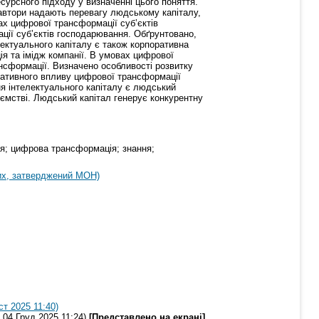
сурсного підходу у визначенні цього поняття.
 автори надають перевагу людському капіталу,
ах цифрової трансформації суб’єктів
ії суб’єктів господарювання. Обґрунтовано,
ектуального капіталу є також корпоративна
ція та імідж компанії. В умовах цифрової
ансформації. Визначено особливості розвитку
гативного впливу цифрової трансформації
я інтелектуального капіталу є людський
иємстві. Людський капітал генерує конкурентну
ня; цифрова трансформація; знання;
их, затверджений МОН)
т 2025 11:40)
04 Груд 2025 11:24)
[Представлено на екрані]