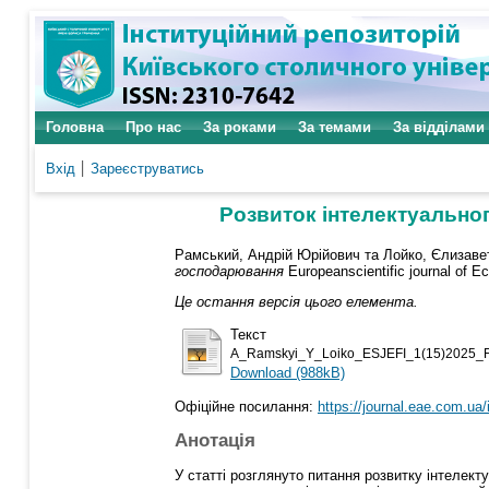
Головна
Про нас
За роками
За темами
За відділами
Вхід
Зареєструватись
Розвиток інтелектуально
Рамський, Андрій Юрійович
та
Лойко, Єлизаве
господарювання
Europeanscientific journal of E
Це остання версія цього елемента.
Текст
A_Ramskyi_Y_Loiko_ESJEFI_1(15)2025_F
Download (988kB)
Офіційне посилання:
https://journal.eae.com.ua/i
Анотація
У статті розглянуто питання розвитку інтелек