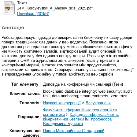
Текст
14M_Kordylevskyi_A_Anosov_scis_2025.pdf
Download (201kB)
Анотація
Робота досліджує підходи до використання блокчейну як шару довіри
поверх традиційних баз даних у веб додатках. Показано, як за
допомогою розподіленого реєстру можна забезпечити криптографічну
незмінність критичних записів, відтворюваний аудит операцій та
контроль доступу без єдиного центру довіри. Розглянуто інтеграційні
патерни з ORM та журналами змін, анкеринг гешів у приватні й
консорціумні мережі, а також компроміси між продуктивністю,
затримками та приватністю. Сформульовано узагальнені рекомендації
з впровадження блокчейну у типові архітектури веб сервісів.
Тип елементу :
Доповідь на конференції чи семінарі (Тези)
blockchain; database integrity; web security; audit
Ключові слова:
trail; data anchoring; smart contracts; zero trust
Типологія:
Наукові конференції
>
Всеукраїнські
Факультет інформаційних технологій та
математики
>
Кафедра інформаційної та
Підрозділи:
кібернетичної безпеки ім. професора
Володимира Бурячка
Користувач, що
Павло Миколайович Складанний
депонує: