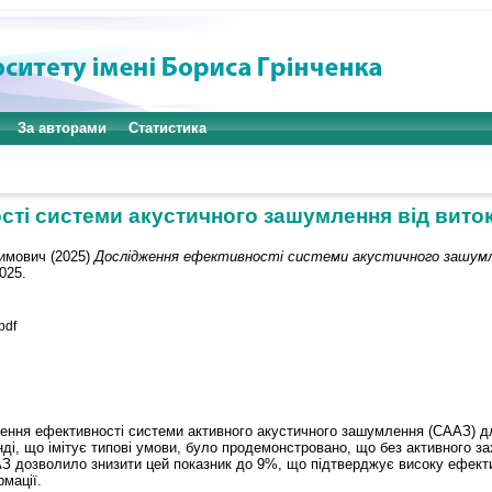
За авторами
Статистика
ті системи акустичного зашумлення від виток
имович
(2025)
Дослідження ефективності системи акустичного зашумле
025.
pdf
ення ефективності системи активного акустичного зашумлення (СААЗ) для
і, що імітує типові умови, було продемонстровано, що без активного з
 дозволило знизити цей показник до 9%, що підтверджує високу ефективн
мації.