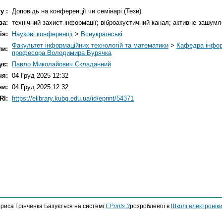
у :
Доповідь на конференції чи семінарі (Тези)
ва:
технічний захист інформації; віброакустичний канал; активне зашумл
ія:
Наукові конференції
>
Всеукраїнські
Факультет інформаційних технологій та математики
>
Кафедра інформ
ли:
професора Володимира Бурячка
ує:
Павло Миколайович Складанний
ня:
04 Груд 2025 12:32
ни:
04 Груд 2025 12:32
RI:
https://elibrary.kubg.edu.ua/id/eprint/54371
ориса Грінченка Базується на системі
EPrints 3
розробленої в
Школі електроніки