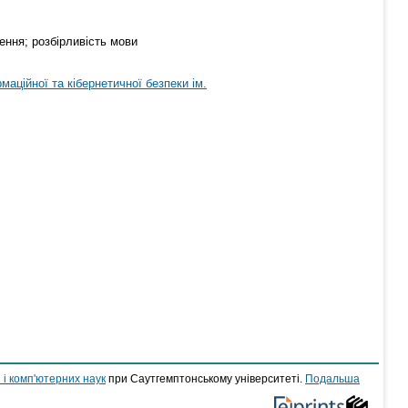
ення; розбірливість мови
аційної та кібернетичної безпеки ім.
 і комп'ютерних наук
при Саутгемптонському університеті.
Подальша