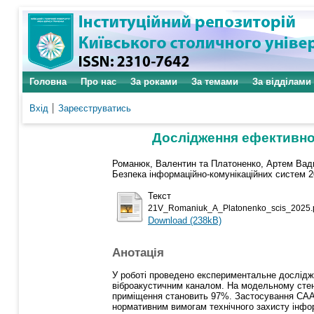
Головна
Про нас
За роками
За темами
За відділами
Вхід
Зареєструватись
Дослідження ефективнос
Романюк, Валентин
та
Платоненко, Артем Вад
Безпека інформаційно-комунікаційних систем 2
Текст
21V_Romaniuk_A_Platonenko_scis_2025.
Download (238kB)
Анотація
У роботі проведено експериментальне дослідж
віброакустичним каналом. На модельному стенд
приміщення становить 97%. Застосування СААЗ
нормативним вимогам технічного захисту інфор