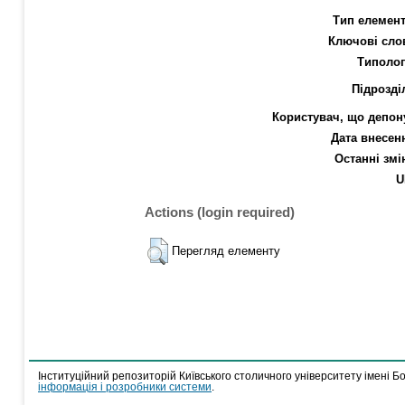
Тип елемент
Ключові сло
Типолог
Підрозді
Користувач, що депон
Дата внесен
Останні змі
U
Actions (login required)
Перегляд елементу
Інституційний репозиторій Київського столичного університету імені Б
інформація і розробники системи
.