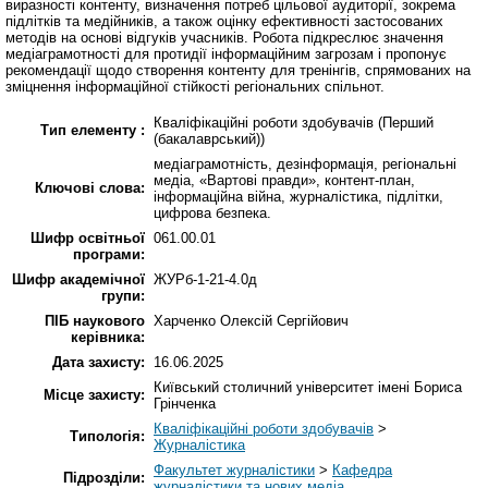
виразності контенту, визначення потреб цільової аудиторії, зокрема
підлітків та медійників, а також оцінку ефективності застосованих
методів на основі відгуків учасників. Робота підкреслює значення
медіаграмотності для протидії інформаційним загрозам і пропонує
рекомендації щодо створення контенту для тренінгів, спрямованих на
зміцнення інформаційної стійкості регіональних спільнот.
Кваліфікаційні роботи здобувачів (Перший
Тип елементу :
(бакалаврський))
медіаграмотність, дезінформація, регіональні
медіа, «Вартові правди», контент-план,
Ключові слова:
інформаційна війна, журналістика, підлітки,
цифрова безпека.
Шифр освітньої
061.00.01
програми:
Шифр академічної
ЖУРб-1-21-4.0д
групи:
ПІБ наукового
Харченко Олексій Сергійович
керівника:
Дата захисту:
16.06.2025
Київський столичний університет імені Бориса
Місце захисту:
Грінченка
Кваліфікаційні роботи здобувачів
>
Типологія:
Журналістика
Факультет журналістики
>
Кафедра
Підрозділи:
журналістики та нових медіа