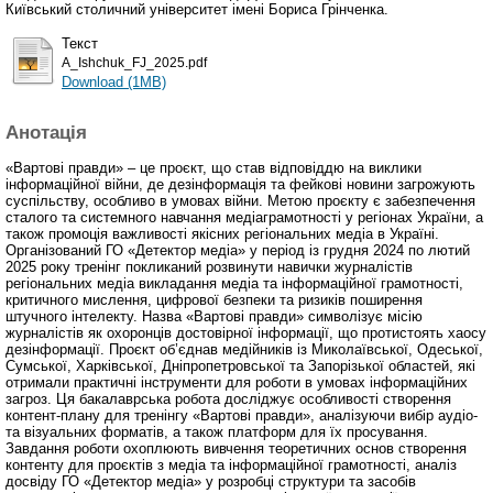
Київський столичний університет імені Бориса Грінченка.
Текст
A_Ishchuk_FJ_2025.pdf
Download (1MB)
Анотація
«Вартові правди» – це проєкт, що став відповіддю на виклики
інформаційної війни, де дезінформація та фейкові новини загрожують
суспільству, особливо в умовах війни. Метою проєкту є забезпечення
сталого та системного навчання медіаграмотності у регіонах України, а
також промоція важливості якісних регіональних медіа в Україні.
Організований ГО «Детектор медіа» у період із грудня 2024 по лютий
2025 року тренінг покликаний розвинути навички журналістів
регіональних медіа викладання медіа та інформаційної грамотності,
критичного мислення, цифрової безпеки та ризиків поширення
штучного інтелекту. Назва «Вартові правди» символізує місію
журналістів як охоронців достовірної інформації, що протистоять хаосу
дезінформації. Проєкт об’єднав медійників із Миколаївської, Одеської,
Сумської, Харківської, Дніпропетровської та Запорізької областей, які
отримали практичні інструменти для роботи в умовах інформаційних
загроз. Ця бакалаврська робота досліджує особливості створення
контент-плану для тренінгу «Вартові правди», аналізуючи вибір аудіо-
та візуальних форматів, а також платформ для їх просування.
Завдання роботи охоплюють вивчення теоретичних основ створення
контенту для проєктів з медіа та інформаційної грамотності, аналіз
досвіду ГО «Детектор медіа» у розробці структури та засобів