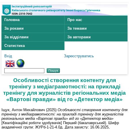
Головна
Про нас
За роками
За темами
За відділами
За авторами
Статистика
Вхід
Зареєструватись
Особливості створення контенту для
тренінгу з медіаграмотності: на прикладі
тренінгу для журналістів регіональних медіа
«Вартові правди» від го «Детектор медіа»
Іщук, Антон Михайлович
(2025)
Особливості створення контенту для
тренінгу з медіаграмотності: на прикладі тренінгу для журналістів
регіональних медіа «Вартові правди» від го «Детектор медіа»
[Кваліфікаційні роботи здобувачів] Перший (бакалаврський). Шифр
академічної групи: ЖУРб-1-21-4.0д. Дата захисту: 16.06.2025,