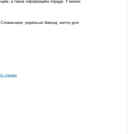
енцям, а також інформаційні поради. У межах
 Словаччини; українські біженці; житло для
ої справи