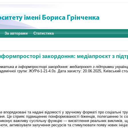
За авторами
Статистика
формпросторі закордоння: медіапроєкт з підт
матика в інформпросторі закордоння: медіапроєкт з підтримки українці
емічної групи: ЖУРб-1-21-4.0з. Дата захисту: 20.06.2025, Київський сто
 впорядковані та надані відомості у зручному форматі про соціальні тру
ня. Це сприяє підвищенню поінформованості біженців, полегшенню їх соц
т виконує важливу суспільну функцію — висвітлення реальних викликів, 
ти, активізувати залучення ресурсів та стимулювати появу нових ініціат