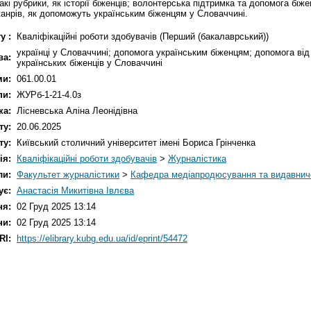
акі рубрики, як історії біженців; волонтерська підтримка та допомога біж
і жанрів, як допоможуть українським біженцям у Словаччині.
у :
Кваліфікаційні роботи здобувачів (Перший (бакалаврський))
українці у Словаччині; допомога українським біженцям; допомога від
ва:
українських біженців у Словаччині
ми:
061.00.01
пи:
ЖУРб-1-21-4.0з
ка:
Лісневська Аліна Леонідівна
ту:
20.06.2025
ту:
Київський столичний університет імені Бориса Грінченка
ія:
Кваліфікаційні роботи здобувачів
>
Журналістика
ли:
Факультет журналістики
>
Кафедра медіапродюсування та видавнич
ує:
Анастасія Микитівна Івлєва
ня:
02 Груд 2025 13:14
ни:
02 Груд 2025 13:14
RI:
https://elibrary.kubg.edu.ua/id/eprint/54472