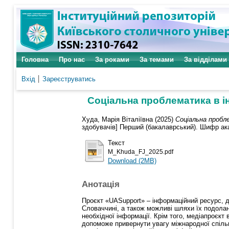
Головна
Про нас
За роками
За темами
За відділами
Вхід
Зареєструватись
Соціальна проблематика в ін
Худа, Марія Віталіївна
(2025)
Соціальна пробле
здобувачів] Перший (бакалаврський). Шифр акад
Текст
M_Khuda_FJ_2025.pdf
Download (2MB)
Анотація
Проєкт «UASupport» – інформаційний ресурс, де
Словаччині, а також можливі шляхи їх подолан
необхідної інформації. Крім того, медіапроєк
допоможе привернути увагу міжнародної спільно