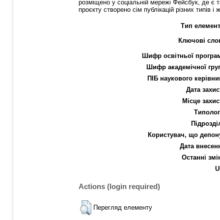
розміщено у соціальній мережі Фейсбук, де є т
проєкту створено сім публікацій різних типів 
Тип елемент
Ключові сло
Шифр освітньої програ
Шифр академічної гру
ПІБ наукового керівни
Дата захис
Місце захис
Типолог
Підрозді
Користувач, що депон
Дата внесен
Останні змі
U
Actions (login required)
Перегляд елементу