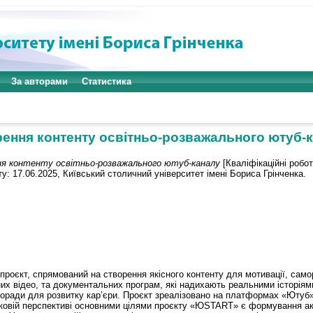
За авторами
Статистика
ення контенту освітньо-розважального ютуб-
я контенту освітньо-розважального ютуб-каналу
[Кваліфікаційні робо
у: 17.06.2025, Київський столичний університет імені Бориса Грінченка.
роєкт, спрямований на створення якісного контенту для мотивації, само
их відео, та документальних програм, які надихають реальними історіям
оради для розвитку кар’єри. Проєкт зреалізовано на платформах «Ютуб» 
роковій перспективі основними цілями проєкту «ЮSTART» є формування ак