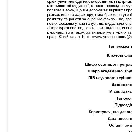
орієнтуючи молодь на саморозвиток і підтрим
можливостей аудиторії, а також перехід на му
полягає в тому, що він допомагає вирішити пр
розважального характеру, яких бракує на укра
розвитку та роботи за обраним фахом, що, зре
нових фахівців у такі галузі, як: видавнича сп
літературознавство, освіта і викладання, сцен
кінознавство а також організація культурних т
праці. Ютуб-канал: https://www.youtube.com/@yo
Тип елемент
Ключові сло
Шифр освітньої програ
Шифр академічної гру
ПІБ наукового керівни
Дата захис
Місце захис
Типолог
Підрозді
Користувач, що депон
Дата внесен
Останні змі