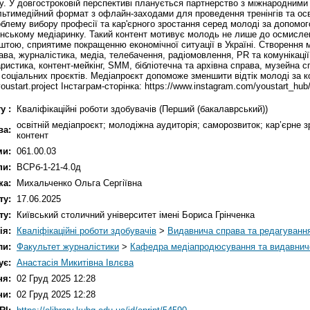
ку. У довгостроковій перспективі планується партнерство з міжнародним
льтимедійний формат з офлайн-заходами для проведення тренінгів та осв
облему вибору професії та кар'єрного зростання серед молоді за допом
їнському медіаринку. Такий контент мотивує молодь не лише до осмислен
штою, сприятиме покращенню економічної ситуації в Україні. Створення 
рава, журналістика, медіа, телебачення, радіомовлення, PR та комунікації,
аристика, контент-мейкінг, SMM, бібліотечна та архівна справа, музейна 
а соціальних проєктів. Медіапроєкт допоможе зменшити відтік молоді за 
ustart.project Інстаграм-сторінка: https://www.instagram.com/youstart_hub
у :
Кваліфікаційні роботи здобувачів (Перший (бакалаврський))
освітній медіапроєкт; молодіжна аудиторія; саморозвиток; кар’єрне 
ва:
контент
ми:
061.00.03
пи:
ВСРб-1-21-4.0д
ка:
Михальченко Ольга Сергіївна
ту:
17.06.2025
ту:
Київський столичний університет імені Бориса Грінченка
ія:
Кваліфікаційні роботи здобувачів
>
Видавнича справа та редагуванн
ли:
Факультет журналістики
>
Кафедра медіапродюсування та видавнич
ує:
Анастасія Микитівна Івлєва
ня:
02 Груд 2025 12:28
ни:
02 Груд 2025 12:28