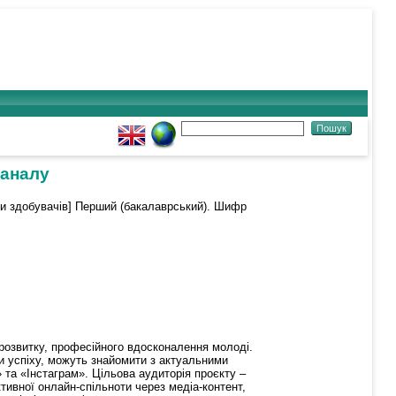
каналу
ти здобувачів] Перший (бакалаврський). Шифр
розвитку, професійного вдосконалення молоді.
и успіху, можуть знайомити з актуальними
та «Інстаграм». Цільова аудиторія проєкту –
тивної онлайн-спільноти через медіа-контент,