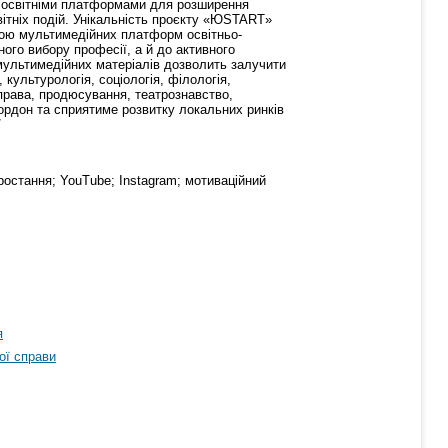
и освітніми платформами для розширення
ітніх подій. Унікальність проєкту «ЮSTART»
огою мультимедійних платформ освітньо-
ого вибору професії, а й до активного
мультимедійних матеріалів дозволить залучити
 культурологія, соціологія, філологія,
справа, продюсування, театрознавство,
кордон та сприятиме розвитку локальних ринків
/
зростання; YouTube; Instagram; мотиваційний
я
ої справи