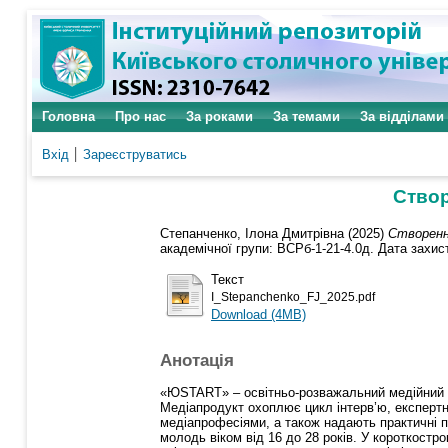
Головна
Про нас
За роками
За темами
За відділами
Вхід
Зареєструватись
Створ
Степанченко, Ілона Дмитрівна
(2025)
Створенн
академічної групи: ВСРб-1-21-4.0д. Дата захист
Текст
I_Stepanchenko_FJ_2025.pdf
Download (4MB)
Анотація
«ЮSTART» – освітньо-розважальний медійний п
Медіапродукт охоплює цикл інтерв’ю, експертн
медіапрофесіями, а також надають практичні п
молодь віком від 16 до 28 років. У короткост