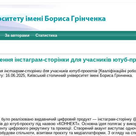
За авторами
Статистика
ення інстаграм-сторінки для учасників ютуб-пр
я інстаграм-сторінки для учасників ютуб-проєктів
[Кваліфікаційні роб
у: 16.06.2025, Київський столичний університет імені Бориса Грінченка.
и було реалізовано видавничий цифровий продукт — інстаграм-сторінку @
ів до ютуб-проєкту під назвою «КОННЕКТ». Основна ідея полягає у викор
енту цифрового рекрутингу та промоції. Створений акаунт виступає одноч
будови спільноти, візитівки проєкту та медіаплатформи. З огляду на сп