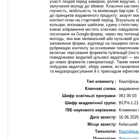
участі людей перед камерою, ролей ведучих, а
залучення молоді до зйомок. Класичні кастин
гнучкість, мобільність та мінімізація бар’єрів
до принципів видавничого продукту: акаунт має 
контент-план на стартовий період. Візуальна 
кольори, впізнавані шаблони, єдину стилістик
кожне зображення містить ключове повідомленн
посилання на Google-форму, через яку потенцій
молодь, яка має мінімальний або нульовий досв
заповнення форми, відповіді на поширені пита
рубрикацію контенту за основними тематичними 
включає чергування форматів публікацій (пости
поведінкових моделей цільової авдиторії — мо
до нових форматів самореалізації. Таким чином
побудови авдиторії, збору заявок, встановлен
та медіапродюсування й є прикладом ефективно
Тип елементу :
Кваліфікац
Ключові слова:
видавничи
Шифр освітньої програми:
061.00.03
Шифр академічної групи:
ВСРб-1-21
ПІБ наукового керівника:
Клименко 
Дата захисту:
16.06.2025
Місце захисту:
Київський 
Типологія:
Кваліфікац
Підрозділи:
Факультет