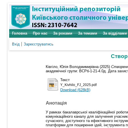
Головна
Про нас
За роками
За темами
За відділами
Вхід
Зареєструватись
Створ
Ківгіло, Юлія Володмимирівна
(2025)
Створенн
академічної групи: ВСРб-1-21-4.0д. Дата захист
Текст
Y_Kivhilo_FJ_2025.pdf
Download (628kB)
Анотація
У рамках бакалаврської кваліфікаційної робот
комунікаційного каналу для залучення учасник
сучасного, доступного та ефективного інструм
платформи для поширення ідей, інструмента по