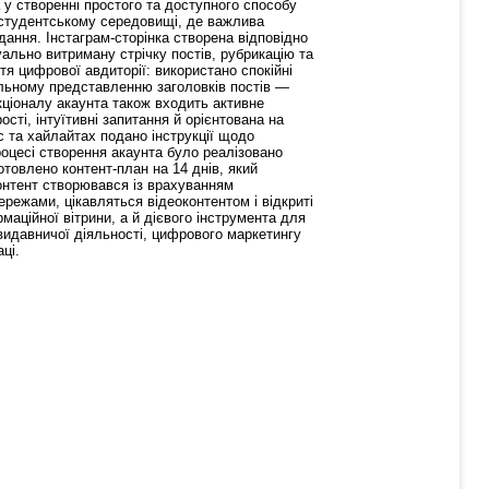
 у створенні простого та доступного способу
 студентському середовищі, де важлива
вдання. Інстаграм-сторінка створена відповідно
зуально витриману стрічку постів, рубрикацію та
я цифрової авдиторії: використано спокійні
уальному представленню заголовків постів —
кціоналу акаунта також входить активне
сті, інтуїтивні запитання й орієнтована на
с та хайлайтах подано інструкції щодо
роцесі створення акаунта було реалізовано
отовлено контент-план на 14 днів, який
Контент створювався із врахуванням
режами, цікавляться відеоконтентом і відкриті
аційної вітрини, а й дієвого інструмента для
видавничої діяльності, цифрового маркетингу
ці.