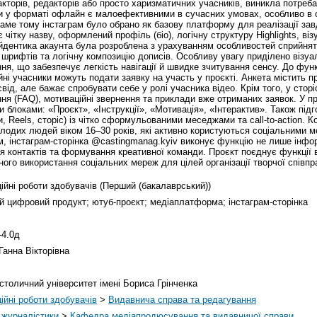
кторів, редакторів або просто харизматичних учасників, виникла потреба
ги у форматі офлайн є малоефективними в сучасних умовах, особливо в
. Саме тому інстаграм було обрано як базову платформу для реалізації за
чітку назву, оформлений профіль (біо), логічну структуру Highlights, ві
айдентика акаунта була розроблена з урахуванням особливостей сприйнятт
у шрифтів та логічну композицію дописів. Особливу увагу приділено віз
я, що забезпечує легкість навігації й швидке зчитування сенсу. До фун
ні учасники можуть подати заявку на участь у проєкті. Анкета містить про
ід, але бажає спробувати себе у ролі учасника відео. Крім того, у сторі
ння (FAQ), мотиваційні звернення та приклади вже отриманих заявок. У п
блоками: «Проєкт», «Інструкції», «Мотивація», «Інтерактив». Також підг
, Reels, сторіс) із чітко сформульованими меседжами та call-to-action. 
лодих людей віком 16–30 років, які активно користуються соціальними ме
, інстаграм-сторінка @castingmanag.kyiv виконує функцію не лише інформ
ня контактів та формування креативної команди. Проєкт поєднує функції 
го використання соціальних мереж для цілей організації творчої співпра
ійні роботи здобувачів (Перший (бакалаврський))
й цифровий продукт; ютуб-проєкт; медіаплатформа; інстаграм-сторінка
-4.0д
Ганна Вікторівна
столичний університет імені Бориса Грінченка
ійні роботи здобувачів
>
Видавнича справа та редагування
 журналістики
>
Кафедра медіапродюсування та видавничої справи