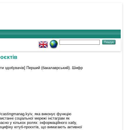
оєктів
оти здобувачів] Перший (бакалаврський). Шифр
castingmanag.kyiv, яка виконує функцію
истанні соціальної мережі інстаграм як
асно у кількох ролях: інформаційного хабу,
ецифіку ютуб-проєктів, що вимагають активної