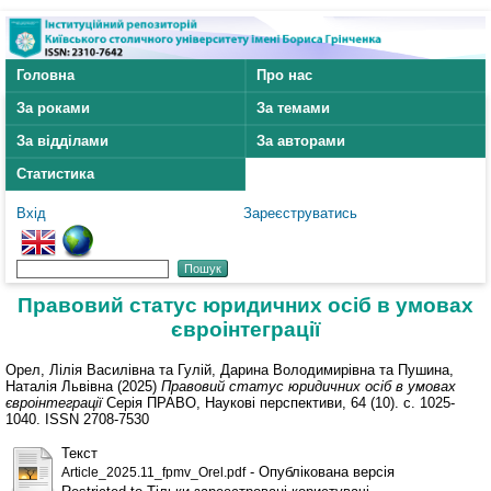
Головна
Про нас
За роками
За темами
За відділами
За авторами
Статистика
Вхід
Зареєструватись
Правовий статус юридичних осіб в умовах
євроінтеграції
Орел, Лілія Василівна
та
Гулій, Дарина Володимирівна
та
Пушина,
Наталія Львівна
(2025)
Правовий статус юридичних осіб в умовах
євроінтеграції
Серія ПРАВО, Наукові перспективи, 64 (10). с. 1025-
1040. ISSN 2708-7530
Текст
- Опублікована версія
Article_2025.11_fpmv_Orel.pdf