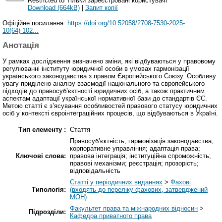
Restricted to Тільки зареєстровані користувачі
Download (664kB)
|
Запит копії
Офіційне посилання:
https://doi.org/10.52058/2708-7530-2025-
10(64)-102...
Анотація
У рамках дослідження визначено зміни, які відбуваються у правовому
регулюванні інституту юридичної особи в умовах гармонізації
українського законодавства з правом Європейського Союзу. Особливу
увагу приділено аналізу взаємодії національного та європейського
підходів до правосуб’єктності юридичних осіб, а також практичним
аспектам адаптації української нормативної бази до стандартів ЄС.
Метою статті є з’ясування особливостей правового статусу юридичних
осіб у контексті євроінтеграційних процесів, що відбуваються в Україні.
Тип елементу :
Стаття
Правосуб’єктність; гармонізація законодавства;
корпоративне управління; адаптація права;
Ключові слова:
правова інтеграція; інституційна спроможність;
правові механізми; реєстрація; прозорість;
відповідальність
Статті у періодичних виданнях
>
Фахові
Типологія:
(входять до переліку фахових, затверджений
МОН)
Факультет права та міжнародних відносин
>
Підрозділи:
Кафедра приватного права