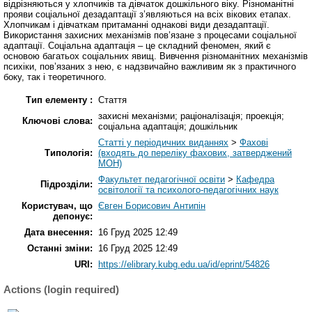
відрізняються у хлопчиків та дівчаток дошкільного віку. Різноманітні
прояви соціальної дезадаптації з’являються на всіх вікових етапах.
Хлопчикам і дівчаткам притаманні однакові види дезадаптації.
Використання захисних механізмів пов’язане з процесами соціальної
адаптації. Соціальна адаптація – це складний феномен, який є
основою багатьох соціальних явищ. Вивчення різноманітних механізмів
психіки, пов’язаних з нею, є надзвичайно важливим як з практичного
боку, так і теоретичного.
Тип елементу :
Стаття
захисні механізми; раціоналізація; проекція;
Ключові слова:
соціальна адаптація; дошкільник
Статті у періодичних виданнях
>
Фахові
Типологія:
(входять до переліку фахових, затверджений
МОН)
Факультет педагогічної освіти
>
Кафедра
Підрозділи:
освітології та психолого-педагогічних наук
Користувач, що
Євген Борисович Антипін
депонує:
Дата внесення:
16 Груд 2025 12:49
Останні зміни:
16 Груд 2025 12:49
URI:
https://elibrary.kubg.edu.ua/id/eprint/54826
Actions (login required)