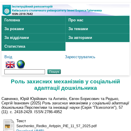
Головна
Про нас
За роками
За темами
За відділами
За авторами
Статистика
Вхід
Зареєструватись
Роль захисних механізмів у соціальній
адаптації дошкільника
Савченко, Юрій Юрійович
та
Антипін, Євген Борисович
та
Редько,
Сергій Іванович
(2025)
Роль захисних механізмів у соціальній адаптації
дошкільника
Перспективи та інновації науки (Серія "Психологія"), 57
(11). с. 2418-2429. ISSN 2786-4952
Текст
Savchenko_Redko_Antypin_PIE_11_57_2025.pdf