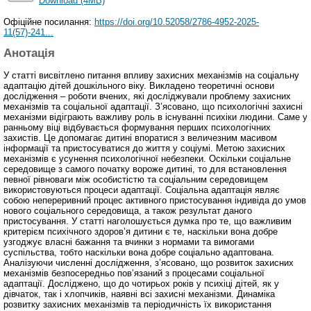
Download (4MB)
Офіційне посилання:
https://doi.org/10.52058/2786-4952-2025-
11(57)-241...
Анотація
У статті висвітлено питання впливу захисних механізмів на соціальну
адаптацію дітей дошкільного віку. Викладено теоретичні основи
дослідження – роботи вчених, які досліджували проблему захисних
механізмів та соціальної адаптації. З’ясовано, що психологічні захисні
механізми відіграють важливу роль в існуванні психіки людини. Саме у
ранньому віці відбувається формування перших психологічних
захистів. Це допомагає дитині впоратися з величезним масивом
інформації та пристосуватися до життя у соціумі. Метою захисних
механізмів є усунення психологічної небезпеки. Оскільки соціальне
середовище з самого початку вороже дитині, то для встановлення
певної рівноваги між особистістю та соціальним середовищем
використовуються процеси адаптації. Соціальна адаптація являє
собою непереривний процес активного пристосування індивіда до умов
нового соціального середовища, а також результат даного
пристосування. У статті наголошується думка про те, що важливим
критерієм психічного здоров’я дитини є те, наскільки вона добре
узгоджує власні бажання та вчинки з нормами та вимогами
суспільства, тобто наскільки вона добре соціально адаптована.
Аналізуючи численні дослідження, з’ясовано, що розвиток захисних
механізмів безпосередньо пов’язаний з процесами соціальної
адаптації. Досліджено, що до чотирьох років у психіці дітей, як у
дівчаток, так і хлопчиків, наявні всі захисні механізми. Динаміка
розвитку захисних механізмів та періодичність їх використання