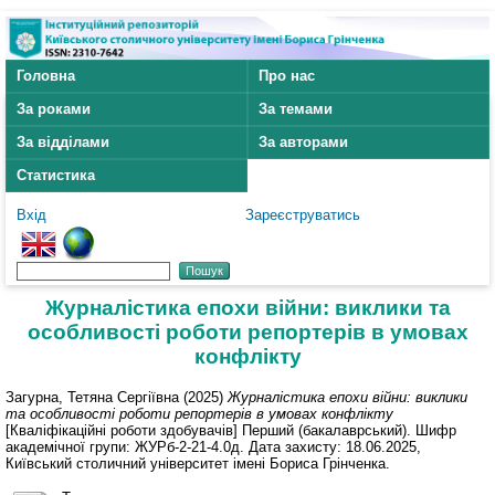
Головна
Про нас
За роками
За темами
За відділами
За авторами
Статистика
Вхід
Зареєструватись
Журналістика епохи війни: виклики та
особливості роботи репортерів в умовах
конфлікту
Загурна, Тетяна Сергіївна
(2025)
Журналістика епохи війни: виклики
та особливості роботи репортерів в умовах конфлікту
[Кваліфікаційні роботи здобувачів] Перший (бакалаврський). Шифр
академічної групи: ЖУРб-2-21-4.0д. Дата захисту: 18.06.2025,
Київський столичний університет імені Бориса Грінченка.