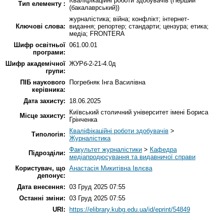
Кваліфікаційні роботи здобувачів (Перший
Тип елементу :
(бакалаврський))
журналістика; війна; конфлікт; інтернет-
Ключові слова:
видання; репортер; стандарти; цензура; етика;
медіа; FRONTERA
Шифр освітньої
061.00.01
програми:
Шифр академічної
ЖУРб-2-21-4.0д
групи:
ПІБ наукового
Погребняк Інга Василівна
керівника:
Дата захисту:
18.06.2025
Київський столичний університет імені Бориса
Місце захисту:
Грінченка
Кваліфікаційні роботи здобувачів
>
Типологія:
Журналістика
Факультет журналістики
>
Кафедра
Підрозділи:
медіапродюсування та видавничої справи
Користувач, що
Анастасія Микитівна Івлєва
депонує:
Дата внесення:
03 Груд 2025 07:55
Останні зміни:
03 Груд 2025 07:55
URI:
https://elibrary.kubg.edu.ua/id/eprint/54849