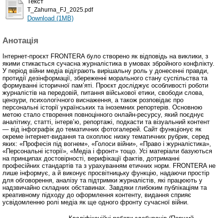
Текст
T_Zahurna_FJ_2025.pdf
Download (1MB)
Анотація
Інтернет-проєкт FRONTERA було створено як відповідь на виклики, з
якими стикається сучасна журналістика в умовах збройного конфлікту.
У період війни медіа відіграють вирішальну роль у донесенні правди,
протидії дезінформації, збереженні морального стану суспільства та
формуванні історичної памʼяті. Проєкт досліджує особливості роботи
журналістів на передовій, питання військової етики, свободи слова,
цензури, психологічного виснаження, а також розповідає про
персональні історії українських та іноземних репортерів. Основною
метою стало створення повноцінного онлайн-ресурсу, який поєднує
аналітику, статті, інтервʼю, репортажі, подкасти та візуальний контент
— від інфографік до тематичних фотогалерей. Сайт функціонує як
окреме інтернет-видання та охоплює низку тематичних рубрик, серед
яких: «Професія під вогнем», «Голоси війни», «Право і журналістика»,
«Персональні історії», «Медіа і фронт» тощо. Усі матеріали базуються
на принципах достовірності, верифікації фактів, дотриманні
професійних стандартів та з урахуванням етичних норм. FRONTERA не
лише інформує, а й виконує просвітницьку функцію, надаючи простір
для обговорення, аналізу та підтримки журналістів, які працюють у
надзвичайно складних обставинах. Завдяки глибоким публікаціям та
креативному підходу до оформлення контенту, видання сприяє
усвідомленню ролі медіа як ще одного фронту сучасної війни.