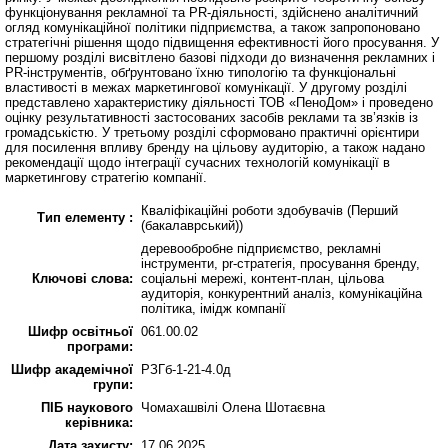
функціонування рекламної та PR-діяльності, здійснено аналітичний
огляд комунікаційної політики підприємства, а також запропоновано
стратегічні рішення щодо підвищення ефективності його просування. У
першому розділі висвітлено базові підходи до визначення рекламних і
PR-інструментів, обґрунтовано їхню типологію та функціональні
властивості в межах маркетингової комунікації. У другому розділі
представлено характеристику діяльності ТОВ «ПеноДом» і проведено
оцінку результативності застосованих засобів реклами та зв’язків із
громадськістю. У третьому розділі сформовано практичні орієнтири
для посилення впливу бренду на цільову аудиторію, а також надано
рекомендації щодо інтеграції сучасних технологій комунікації в
маркетингову стратегію компанії.
Кваліфікаційні роботи здобувачів (Перший
Тип елементу :
(бакалаврський))
деревообробне підприємство, рекламні
інструменти, pr-стратегія, просування бренду,
Ключові слова:
соціальні мережі, контент-план, цільова
аудиторія, конкурентний аналіз, комунікаційна
політика, імідж компанії
Шифр освітньої
061.00.02
програми:
Шифр академічної
РЗГб-1-21-4.0д
групи:
ПІБ наукового
Чомахашвілі Олена Шотаєвна
керівника:
Дата захисту:
17.06.2025