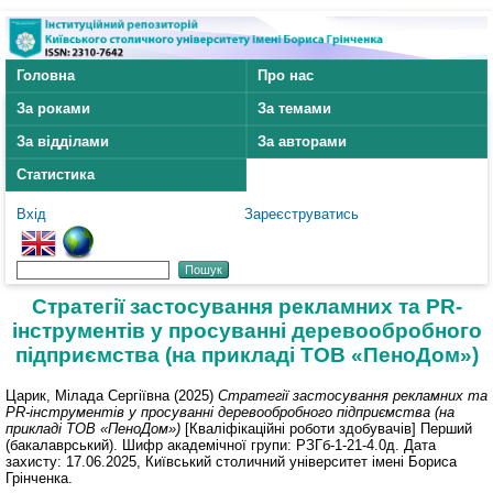
Головна
Про нас
За роками
За темами
За відділами
За авторами
Статистика
Вхід
Зареєструватись
Стратегії застосування рекламних та PR-
інструментів у просуванні деревообробного
підприємства (на прикладі ТОВ «ПеноДом»)
Царик, Мілада Сергіївна
(2025)
Стратегії застосування рекламних та
PR-інструментів у просуванні деревообробного підприємства (на
прикладі ТОВ «ПеноДом»)
[Кваліфікаційні роботи здобувачів] Перший
(бакалаврський). Шифр академічної групи: РЗГб-1-21-4.0д. Дата
захисту: 17.06.2025, Київський столичний університет імені Бориса
Грінченка.