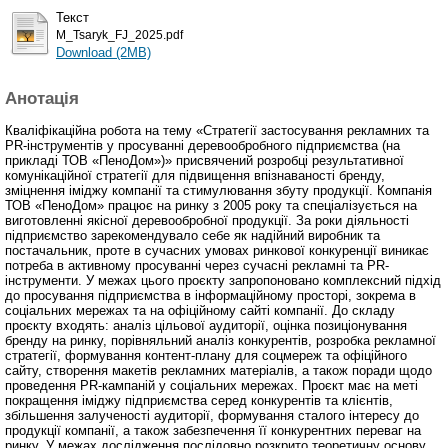
Текст
M_Tsaryk_FJ_2025.pdf
Download (2MB)
Анотація
Кваліфікаційна робота на тему «Стратегії застосування рекламних та
PR-інструментів у просуванні деревообробного підприємства (на
прикладі ТОВ «ПеноДом»)» присвячений розробці результативної
комунікаційної стратегії для підвищення впізнаваності бренду,
зміцнення іміджу компанії та стимулювання збуту продукції. Компанія
ТОВ «ПеноДом» працює на ринку з 2005 року та спеціалізується на
виготовленні якісної деревообробної продукції. За роки діяльності
підприємство зарекомендувало себе як надійний виробник та
постачальник, проте в сучасних умовах ринкової конкуренції виникає
потреба в активному просуванні через сучасні рекламні та PR-
інструменти. У межах цього проєкту запропоновано комплексний підхід
до просування підприємства в інформаційному просторі, зокрема в
соціальних мережах та на офіційному сайті компанії. До складу
проєкту входять: аналіз цільової аудиторії, оцінка позиціонування
бренду на ринку, порівняльний аналіз конкурентів, розробка рекламної
стратегії, формування контент-плану для соцмереж та офіційного
сайту, створення макетів рекламних матеріалів, а також поради щодо
проведення PR-кампаній у соціальних мережах. Проєкт має на меті
покращення іміджу підприємства серед конкурентів та клієнтів,
збільшення залученості аудиторії, формування сталого інтересу до
продукції компанії, а також забезпечення її конкурентних переваг на
ринку. У межах дослідження послідовно розкрито теоретичну основу