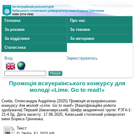
Головна
Про нас
За роками
За темами
За відділами
За авторами
Статистика
Вхід
Зареєструватись
Промоція всеукраїнського конкурсу для
молоді «Lime. Go to read!»
Скиба, Олександра Андріївна
(2025)
Промоція всеукраїнського
конкурсу для молоді «Lime. Go to read!»
[Кваліфікаційні роботи
здобувачів] Перший (бакалаврський). Шифр академічної групи: РЗГб-1-
21-4.0д. Дата захисту: 17.06.2025, Київський столичний університет
імені Бориса Грінченка.
Текст
O_Skyba_FJ_2025.pdf