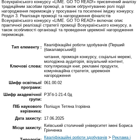
Всеукраїнського конкурсу «LIME. GO TO READ!» присвячений аналізу
традиційним засобам промоції, а також обґрунтуванню ролі події
нагородження переможців у просуванні та посиленні іміджу конкурсу.
Розділ 3. Реалізація промоції та нагородження фіналістів
Всеукраїнського конкурсу «LIME. GO TO READ!» включає опис
практичної реалізації стратегії промоції Всеукраїнського конкурсу, а
також особливості організації та проведення церемонії нагородження
переможців.
Кваліфікаційні роботи здобувачів (Перший
Тип елементу :
(бакалаврський))
читання, промоція конкурсу, соціальні мережі,
молодіжна аудиторія, візуальний контент,
Ключові слова:
популяризація книг, рекламні продукти,
комунікаційна стратегія, церемонія
нагородження
Шифр освітньої
061.00.02
програми:
Шифр академічної
РЗГб-1-21-4.0д
групи:
ПІБ наукового
Поліщук Тетяна Ігорівна
керівника:
Дата захисту:
17.06.2025
Київський столичний університет імені Бориса
Місце захисту:
Грінченка
Кваліфікаційні роботи здобувачів
>
Реклама і
Типологія: