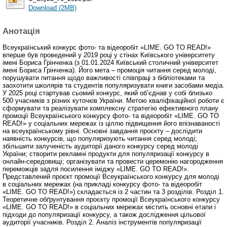
Download (2MB)
Анотація
Всеукраїнський конкурс фото- та відеоробіт «LIME. GO TO READ!»
вперше був проведений у 2019 році у стінах Київського університету
імені Бориса Грінченка (з 01.01.2024 Київський столичний університет
імені Бориса Грінченка). Його мета – промоція читання серед молоді,
порушувати питання щодо важливості співпраці з бібліотеками та
заохотити школярів та студентів популяризувати книги засобами медіа.
У 2025 році стартував сьомий конкурс, який об’єднав у собі близько
500 учасників з різних куточків України. Метою кваліфікаційної роботи є
сформувати та реалізувати комплексну стратегію ефективного плану
промоції Всеукраїнського конкурсу фото- та відеоробіт «LIME. GO TO
READ!» у соціальних мережах із ціллю підвищення його впізнаваності
на всеукраїнському рівні. Основні завдання проєкту – дослідити
наявність конкурсів, що популяризують читання серед молоді;
збільшити залученість аудиторії даного конкурсу серед молоді
України; створити рекламні продукти для популяризації конкурсу в
онлайн-середовищі; організувати та провести церемонію нагородження
переможців задля посилення іміджу «LIME. GO TO READ!».
Представлений проєкт промоції Всеукраїнського конкурсу для молоді
в соціальних мережах (на прикладі конкурсу фото- та відеоробіт
«LIME. GO TO READ!») складається із 2 частин та 3 розділів. Розділ 1.
Теоретичне обґрунтування проєкту промоції Всеукраїнського конкурсу
«LIME. GO TO READ!» в соціальних мережах містить основні етапи і
підходи до популяризації конкурсу, а також дослідження цільової
аудиторії учасників. Розділ 2. Аналіз інструментів популяризації