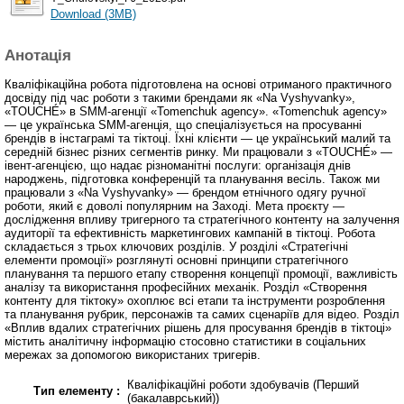
Download (3MB)
Анотація
Кваліфікаційна робота підготовлена на основі отриманого практичного
досвіду під час роботи з такими брендами як «Na Vyshyvanky»,
«TOUCHÉ» в SMM-агенції «Tomenchuk agency». «Tomenchuk agency»
— це українська SMM-агенція, що спеціалізується на просуванні
брендів в інстаграмі та тіктоці. Їхні клієнти — це український малий та
середній бізнес різних сегментів ринку. Ми працювали з «TOUCHÉ» —
івент-агенцією, що надає різноманітні послуги: організація днів
народжень, підготовка конференцій та планування весіль. Також ми
працювали з «Na Vyshyvanky» — брендом етнічного одягу ручної
роботи, який є доволі популярним на Заході. Мета проєкту —
дослідження впливу тригерного та стратегічного контенту на залучення
аудиторії та ефективність маркетингових кампаній в тіктоці. Робота
складається з трьох ключових розділів. У розділі «Стратегічні
елементи промоції» розглянуті основні принципи стратегічного
планування та першого етапу створення концепції промоції, важливість
аналізу та використання професійних механік. Розділ «Створення
контенту для тіктоку» охоплює всі етапи та інструменти розроблення
та планування рубрик, персонажів та самих сценаріїв для відео. Розділ
«Вплив вдалих стратегічних рішень для просування брендів в тіктоці»
містить аналітичну інформацію стосовно статистики в соціальних
мережах за допомогою використаних тригерів.
Кваліфікаційні роботи здобувачів (Перший
Тип елементу :
(бакалаврський))