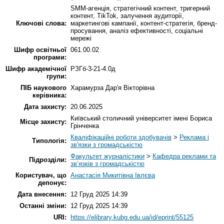
SMM-агенція, стратегічний контент, тригерний
контент, TikTok, залучення аудиторії,
Ключові слова:
маркетингові кампанії, контент-стратегія, бренд-
просування, аналіз ефективності, соціальні
мережі
Шифр освітньої
061.00.02
програми:
Шифр академічної
РЗГб-3-21-4.0д
групи:
ПІБ наукового
Харамурза Дар'я Вікторівна
керівника:
Дата захисту:
20.06.2025
Київський столичний університет імені Бориса
Місце захисту:
Грінченка
Кваліфікаційні роботи здобувачів
>
Реклама і
Типологія:
зв'язки з громадськістю
Факультет журналістики
>
Кафедра реклами та
Підрозділи:
зв’язків з громадськістю
Користувач, що
Анастасія Микитівна Івлєва
депонує:
Дата внесення:
12 Груд 2025 14:39
Останні зміни:
12 Груд 2025 14:39
URI:
https://elibrary.kubg.edu.ua/id/eprint/55125