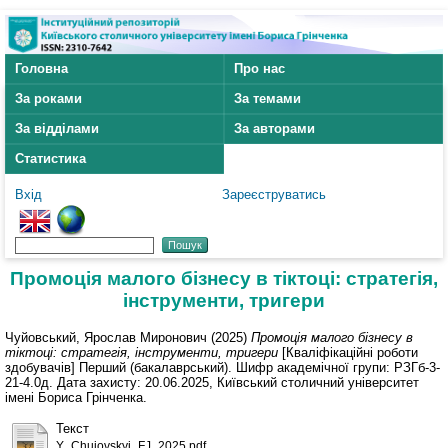
Головна
Про нас
За роками
За темами
За відділами
За авторами
Статистика
Вхід
Зареєструватись
Промоція малого бізнесу в тіктоці: стратегія,
інструменти, тригери
Чуйовський, Ярослав Миронович
(2025)
Промоція малого бізнесу в
тіктоці: стратегія, інструменти, тригери
[Кваліфікаційні роботи
здобувачів] Перший (бакалаврський). Шифр академічної групи: РЗГб-3-
21-4.0д. Дата захисту: 20.06.2025, Київський столичний університет
імені Бориса Грінченка.
Текст
Y_Chuiovskyi_FJ_2025.pdf