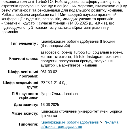
показники компанії TurboSTO. Робота дозволяє сформувати цілісну
стратегію просування бренду в соціальних мережах, включаючи оцінку
результативності та рекомендації для подальшого розвитку компанії.
Робота пройшла апробацію на ІІІ Міжнародній науково-практичній
конференції студентів, аспірантів, молодих учених та практиків
«Креативні індустрії: сучасні тренди» (14.05.2025 р., м.Київ), що
підтверджено публікацією тез учасника «Креативні рішення у
промоції».
Кваліфікаційні роботи здобувачів (Перший
Тип елементу :
(бакалаврський))
автосервіс, бренд TurboSTO, соціальні мережі,
контент-стратегія, TikTok, Instagram, рекламні
Ключові слова:
продукти, просування бренду, залучення
аудиторії, маркетингові кампанії
Шифр освітньої
061.00.02
програми:
Шифр академічної
РЗГб-1-21-4.0д
групи:
ПІБ наукового
Гуцол Ольга Іванівна
керівника:
Дата захисту:
16.06.2025
Київський столичний університет імені Бориса
Місце захисту:
Грінченка
Кваліфікаційні роботи здобувачів
>
Реклама і
Типологія:
зв'язки з громадськістю