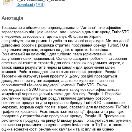
Download (4MB)
Анотація
Товариство з обмеженою відповідальністю "Автівна", яке офіційно
зареєстровано під цією назвою, але широко відоме як бренд TurboSTO,
є мережею автосервісів, що налічує 40 філій по Україні і
спеціалізується на ремонті турбін та паливної апаратури. Метою даної
дипломної роботи є розробка стратегії просування бренду TurboSTO в
соціальних мережах, зокрема на двох сторінках: turbostoua
(орієнтованій на клієнтів) і для turbosto_team (орієнтованій на
залучення нових працівників). Основне завдання роботи — створення
ефективної контент-стратегії для обох сторінок соціальних мереж, а
також оцінка результатів через ці канали для досягнення цілей
компанії. Робота складається з трьох основних розділів: Розділ І.
Теоретичне обґрунтування проєкту У цьому розділі проводиться
дослідження ринку автосервісів, аналіз конкурентів і вивчення
особливостей цільової аудиторії компанії TurboSTO. Також
розглядається SWOT-аналіз компанії та оцінюється ефективність
комунікації через соціальні мережі для бізнесу. Розділ ІІ. Розробка
рекламних продуктів Цей розділ включає детальну розробку
рекламних продуктів для просування бренду TurboSTO в соціальних
мережах, зокрема серії постів, відео, стратегії для платформи TikTok і
графічних креативів. Розглядаються концепції, формати та ролі цих
продуктів у стратегічному просуванні бренду. Розділ ІІІ. Просування
рекламного продукту на ринку В цьому розділі описуються інструменти
поширення рекламних продуктів через Instagram та TikTok, а також
оцінка ефективності рекламних кампаній та їх вплив на бізнес-