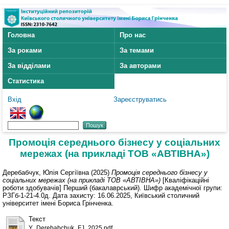
Головна
Про нас
За роками
За темами
За відділами
За авторами
Статистика
Вхід
Зареєструватись
Промоція середнього бізнесу у соціальних
мережах (на прикладі ТОВ «АВТІВНА»)
Деребабчук, Юлія Сергіївна
(2025)
Промоція середнього бізнесу у
соціальних мережах (на прикладі ТОВ «АВТІВНА»)
[Кваліфікаційні
роботи здобувачів] Перший (бакалаврський). Шифр академічної групи:
РЗГб-1-21-4.0д. Дата захисту: 16.06.2025, Київський столичний
університет імені Бориса Грінченка.
Текст
Y_Derebabchuk_FJ_2025.pdf