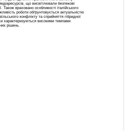
едіаресурсів, що висвітлювали безпекові
ї. Також враховано особливості італійського
ажливість роботи обґрунтовується актуальністю
аїльського конфлікту та сприйняття гібридної
цеси характеризуються високими темпами
них рішень.