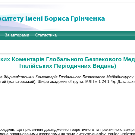
За авторами
Статистика
ких Коментарів Глобального Безпекового Меді
Італійських Періодичних Видань)
 Журналістських Коментарів Глобального Безпекового Медіадискурсу (
угий (магістерський). Шифр академічної групи: МЛІТм-1-24-1.4д. Дата зах
 розділів, що присвячені дослідженню теоретичного та практичного вимір
лена опрацьованими джерелами на тему дискурс-аналізу, соціолінгвістик