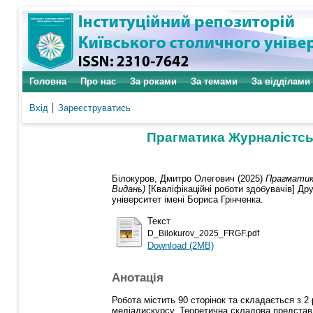
Головна
Про нас
За роками
За темами
За відділами
Вхід
Зареєструватись
Прагматика Журналістсь
Білокуров, Дмитро Олегович
(2025)
Прагматика
Видань)
[Кваліфікаційні роботи здобувачів] Др
університет імені Бориса Грінченка.
Текст
D_Bilokurov_2025_FRGF.pdf
Download (2MB)
Анотація
Робота містить 90 сторінок та складається з 2
медіадискурсу. Теоретична складова представ