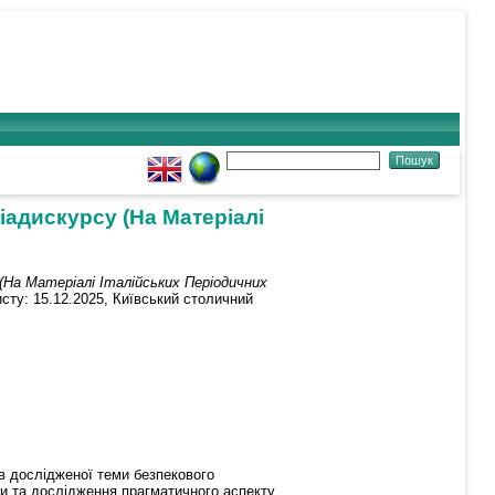
адискурсу (На Матеріалі
На Матеріалі Італійських Періодичних
исту: 15.12.2025, Київський столичний
ів дослідженої теми безпекового
и та дослідження прагматичного аспекту