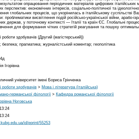
результатом опрацювання періодичних матеріалів цифрових італійських м
х перспектив: економічних інтересів, соціально-політичної та ідеологічно
ення глобальних процесів, що укорінилась в італійському суспільстві В
и: проблематики висвітлення подій російсько-української війни, арабо-ізр
нних держав, у поточному контексті — Італії та країн ЄC. Глобальні про
ивчення для формування чітких стратегій реагування та пошуку оптималь
і роботи здобувачів (Другий (магістерський))
 безпека; прагматика; журналістський коментар; геополітика
.4д
я Ігорівна
личний університет імені Бориса Грінченка
і роботи здобувачів
>
Мова і література (італійська)
мано-германської філології
>
Кафедра романської філології
орівна Ноговська
13:24
13:24
y.kubg.edu.ua/id/eprint/55253