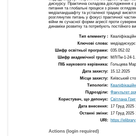
дискурсу. Практична складова дослідження є 
питання та глобальні процеси з різних оглядови
медіаландшафту та усталеної традиції висвітл
розглянутих питань у фокусі практичної частин
війни як сучасної форми агресії проти сувере
динаміки розвитку та потребують постійного в
Тип елементу :
Кваліфікаційн
Ключові слова:
медіадискурс;
Шифр освітньої програми:
035.052.02
Шифр академічної групи:
МЛІТм-1-24-1
ПІБ наукового керівника:
Гольцева Марі
Дата захисту:
15.12.2025
Місце захисту:
Київський сто
Типологія:
Кваліфікаційн
Підрозділи:
Факультет ро
Користувач, що депонує:
Світлана Григ
Дата внесення:
17 Груд 2025 
Останні зміни:
17 Груд 2025 
URI:
https://elibrar
Actions (login required)