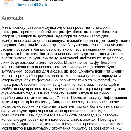
Download (952kB)
Анотація
Мета проєкту: створити функціонуючий проєкт на платформі
Інстаграм, присвячений найкращим футболістам та футбольним
історіям, з широким доступом аудиторії та потенціалом для
майбутнього розвитку. Запропонувати засоби промоції для майбутнього
видання. Актуальність дослідження. У сучасному світі, коли чимало
людей проводять багато свого вільного часу в соціальних мережах,
зокрема в Інстаграм. Інстаграм має велику аудиторію, яка дозволяє
знайти читача на будь-яку тему, а читачеві знайти контент для себе,
який буде закривати його потреби. Маючи попит на футбольний
контент українською мовою, можемо визначити що проект буде
актуальним, особливо для людей, які досі шукають новий та цікавий
контент про футбол рідною мовою. Місія проєкту: Популяризувати
історію футболу та футбольних особистостей в такій мережі, як
Інстаграм. Створити якісний та цікавий контент, задля того, щоб в
майбутньому працювати над популяризацією сторінки і розвитку свого
футбольного медіа. Об’єкт проєкту: аналіз ситуації на ринку
футбольних інстаграм медіа в Україні. Предмет проєкту: Інформаційні
тексти про історію футболу. Завдання проєкту: • створити власну
інстаграм-сторінку; • публікувати контент про футбольну тематику; •
залучити аудиторію через активне просування контенту; •
розширювати базу підписників та кількість переглядів; • створити
концепцію для розвитку в інших соціальних мережах. Потенціал
проєкту (подальше практичне застосування): просування контенту з
можливістю в майбутньому отримання прибутку та розвитку на інші