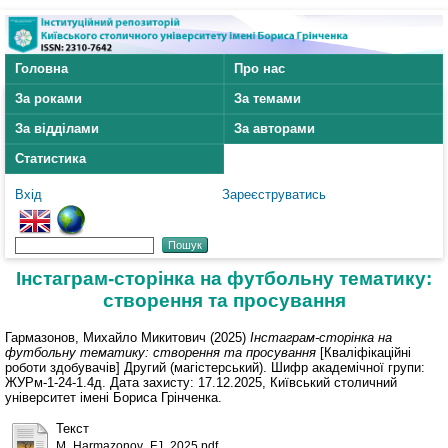
Головна
Про нас
За роками
За темами
За відділами
За авторами
Статистика
Вхід
Зареєструватись
Інстаграм-сторінка на футбольну тематику:
створення та просування
Гармазонов, Михайло Микитович
(2025)
Інстаграм-сторінка на
футбольну тематику: створення та просування
[Кваліфікаційні
роботи здобувачів] Другий (магістерський). Шифр академічної групи:
ЖУРм-1-24-1.4д. Дата захисту: 17.12.2025, Київський столичний
університет імені Бориса Грінченка.
Текст
M_Harmazonov_FJ_2025.pdf