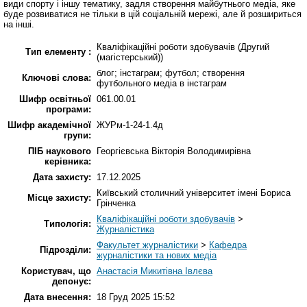
види спорту і іншу тематику, задля створення майбутнього медіа, яке
буде розвиватися не тільки в цій соціальній мережі, але й розшириться
на інші.
Кваліфікаційні роботи здобувачів (Другий
Тип елементу :
(магістерський))
блог; інстаграм; футбол; створення
Ключові слова:
футбольного медіа в інстаграм
Шифр освітньої
061.00.01
програми:
Шифр академічної
ЖУРм-1-24-1.4д
групи:
ПІБ наукового
Георгієвська Вікторія Володимирівна
керівника:
Дата захисту:
17.12.2025
Київський столичний університет імені Бориса
Місце захисту:
Грінченка
Кваліфікаційні роботи здобувачів
>
Типологія:
Журналістика
Факультет журналістики
>
Кафедра
Підрозділи:
журналістики та нових медіа
Користувач, що
Анастасія Микитівна Івлєва
депонує:
Дата внесення:
18 Груд 2025 15:52