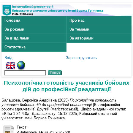
Головна
Про нас
За роками
За темами
За відділами
За авторами
Статистика
Вхід
Зареєструватись
Психологічна готовність учасників бойових
дій до професійної реадаптації
Балашова, Вероніка Андріївна
(2025)
Психологічна готовність
учасників бойових дій до професійної реадаптації
[Кваліфікаційні
роботи здобувачів] Другий (магістерський). Шифр академічної групи:
ЕКПм-1-24-4.0д. Дата захисту: 15.12.2025, Київський столичний
університет імені Бориса Грінченка.
Текст
V.Balashova_FPSRSO_2025.pdf