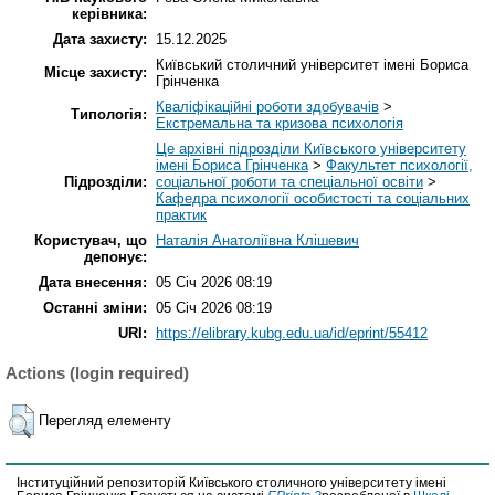
керівника:
Дата захисту:
15.12.2025
Київський столичний університет імені Бориса
Місце захисту:
Грінченка
Кваліфікаційні роботи здобувачів
>
Типологія:
Екстремальна та кризова психологія
Це архівні підрозділи Київського університету
імені Бориса Грінченка
>
Факультет психології,
Підрозділи:
соціальної роботи та спеціальної освіти
>
Кафедра психології особистості та соціальних
практик
Користувач, що
Наталія Анатоліївна Клішевич
депонує:
Дата внесення:
05 Січ 2026 08:19
Останні зміни:
05 Січ 2026 08:19
URI:
https://elibrary.kubg.edu.ua/id/eprint/55412
Actions (login required)
Перегляд елементу
Інституційний репозиторій Київського столичного університету імені