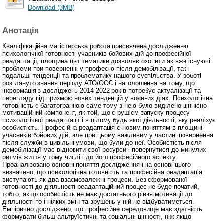
Download (3MB)
Анотація
Кваліфікаційна магістерська робота присвячена дослідженню
психологічної готовності учасників бойових дій до професійної
реадаптації, площина цієї тематики дозволяє охопити як вже існуючі
проблеми при поверненні у професію після демобілізації, так і
подальші тенденції та проблематику нашого суспільства. У роботі
розглянуто знання періоду АТО/ООС і наголошення на тому, що
інформація з досліджень 2014-2022 років потребує актуалізації та
перегляду під призмою нових тенденцій у воєнних діях. Психологічна
готовність є багатогранною саме тому з нею було виділено ціннісно-
мотиваційний компонент, як той, що є рушієм запуску процесу
психологічної реадаптації і в цілому будь якої діяльності, яку реалізує
особистість. Професійна реадаптація є новим поняттям в площині
учасників бойових дій, але при цьому важливим у частині повернення
після служби в цивільні умови, що були до неї. Особистість після
демобілізації має відновити свої ресурси і повернутися до минулих
ритмів життя у тому числі і до його професійного аспекту.
Проаналізовано основні поняття дослідження і на основі цього
визначено, що психологічна готовність та професійна реадаптація
виступають як два взаємозалежні процеси. Без сформованої
готовності до діяльності реадаптаційний процес не буде початий,
тобто, якщо особистість не має достатнього рівня мотивації до
діяльності то і ніяких змін та зрушень у ній не відбуватиметься.
Емпірично досліджено, що професійне середовище має здатність
формувати більш альтруїстичні та соціальні цінності, ніж якщо