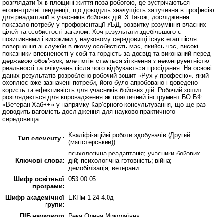
розглядати їх в площині життя поза роботою, де зустрічаються
егоцентричні тенденції, що доводить значущість залучення в професію
для реадаптації в учасників бойових дій. 3 Також, дослідження
показало потребу у профорієнтації УБД, розвитку розуміння власних
цілей та особистості загалом. Хоч результати здебільшого є
позитивними і високими у науковому середовищі існує етап після
повернення зі служби в якому особистість має, якийсь час, високі
показники впевненості у собі та гордість за досвід та виконаний перед
державою обов’язок, але потім стається зіткнення з неконгруентністю
реальності та очікувань після чого відбувається просідання. На основі
даних результатів розроблено робочий зошит «Рух у професію», який
охоплює вже зазначені потреби, його було апробовано і доведено
користь та ефективність для учасників бойових дій. Робочий зошит
розглядається для впровадження як практичний інструмент БО БФ
«Ветеран Хаб++» у напрямку Кар’єрного консультування, що ще раз
доводить вагомість дослідження для науково-практичного
середовища.
Кваліфікаційні роботи здобувачів (Другий
Тип елементу :
(магістерський))
психологічна реадаптація; учасники бойових
Ключові слова:
дій; психологічна готовність; війна;
демобілізація; ветерани
Шифр освітньої
053.00.05
програми:
Шифр академічної
ЕКПм-1-24-4.0д
групи:
ПІБ наукового
Рева Олена Миколаївна