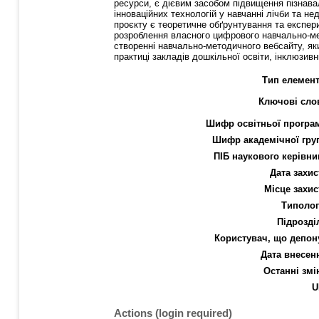
ресурси, є дієвим засобом підвищення пізнава
інноваційних технологій у навчанні лічби та н
проєкту є теоретичне обґрунтування та експери
розроблення власного цифрового навчально-мет
створенні навчально-методичного вебсайту, який
практиці закладів дошкільної освіти, інклюзив
Тип елемент
Ключові сло
Шифр освітньої програ
Шифр академічної гру
ПІБ наукового керівни
Дата захис
Місце захис
Типолог
Підрозді
Користувач, що депон
Дата внесен
Останні змі
U
Actions (login required)