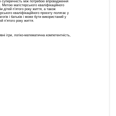
но суперечність між потребою впровадження
О. Метою магістерського кваліфікаційного
 дітей п’ятого року життя, а також
рського кваліфікаційного проєкту полягає у
гогів і батьків і може бути використаний у
й п’ятого року життя.
тивні ігри, логіко-математична компетентність,