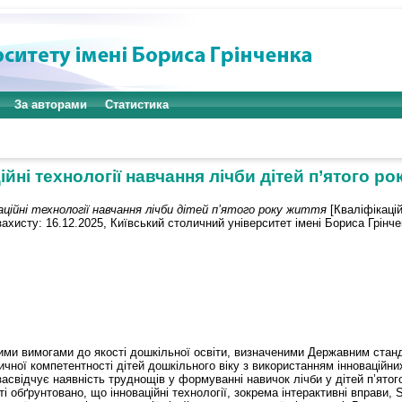
За авторами
Статистика
ійні технології навчання лічби дітей п’ятого ро
аційні технології навчання лічби дітей п’ятого року життя
[Кваліфікацій
ахисту: 16.12.2025, Київський столичний університет імені Бориса Грінче
и вимогами до якості дошкільної освіти, визначеними Державним станда
чної компетентності дітей дошкільного віку з використанням інноваційних
 засвідчує наявність труднощів у формуванні навичок лічби у дітей п’ято
і обґрунтовано, що інноваційні технології, зокрема інтерактивні вправи