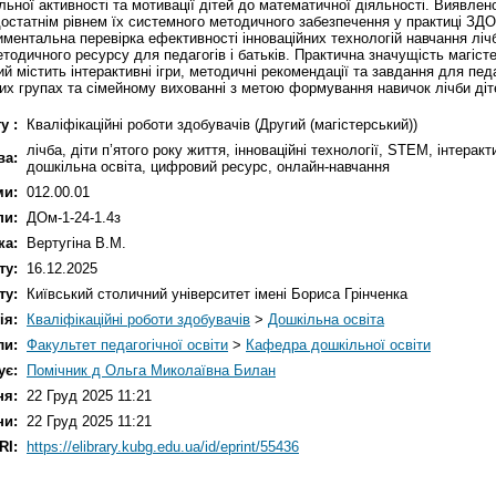
льної активності та мотивації дітей до математичної діяльності. Виявле
едостатнім рівнем їх системного методичного забезпечення у практиці ЗД
ментальна перевірка ефективності інноваційних технологій навчання лічби
одичного ресурсу для педагогів і батьків. Практична значущість магісте
 містить інтерактивні ігри, методичні рекомендації та завдання для педа
них групах та сімейному вихованні з метою формування навичок лічби діте
у :
Кваліфікаційні роботи здобувачів (Другий (магістерський))
лічба, діти п’ятого року життя, інноваційні технології, STEM, інтерак
ва:
дошкільна освіта, цифровий ресурс, онлайн-навчання
ми:
012.00.01
пи:
ДОм-1-24-1.4з
ка:
Вертугіна В.М.
ту:
16.12.2025
ту:
Київський столичний університет імені Бориса Грінченка
ія:
Кваліфікаційні роботи здобувачів
>
Дошкільна освіта
ли:
Факультет педагогічної освіти
>
Кафедра дошкільної освіти
ує:
Помічник д Ольга Миколаївна Билан
ня:
22 Груд 2025 11:21
ни:
22 Груд 2025 11:21
RI:
https://elibrary.kubg.edu.ua/id/eprint/55436