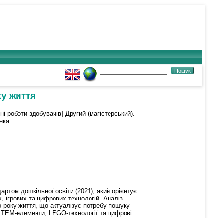
ку життя
ні роботи здобувачів] Другий (магістерський).
нка.
ртом дошкільної освіти (2021), який орієнтує
, ігрових та цифрових технологій. Аналіз
го року життя, що актуалізує потребу пошуку
, STEM-елементи, LEGO-технології та цифрові