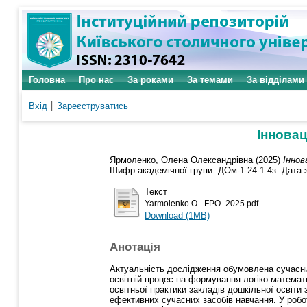
Головна
Про нас
За роками
За темами
За відділами
Вхід
Зареєструватись
Інновац
Ярмоленко, Олена Олександрівна
(2025)
Іннов
Шифр академічної групи: ДОм-1-24-1.4з. Дата з
Текст
Yarmolenko О._FPO_2025.pdf
Download (1MB)
Анотація
Актуальність дослідження обумовлена сучасним
освітній процес на формування логіко-математи
освітньої практики закладів дошкільної освіти
ефективних сучасних засобів навчання. У робот