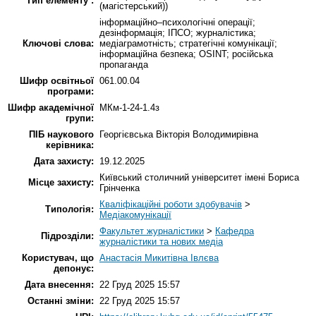
Тип елементу :
(магістерський))
інформаційно–психологічні операції;
дезінформація; ІПСО; журналістика;
Ключові слова:
медіаграмотність; стратегічні комунікації;
інформаційна безпека; OSINT; російська
пропаганда
Шифр освітньої
061.00.04
програми:
Шифр академічної
МКм-1-24-1.4з
групи:
ПІБ наукового
Георгієвська Вікторія Володимирівна
керівника:
Дата захисту:
19.12.2025
Київський столичний університет імені Бориса
Місце захисту:
Грінченка
Кваліфікаційні роботи здобувачів
>
Типологія:
Медіакомунікації
Факультет журналістики
>
Кафедра
Підрозділи:
журналістики та нових медіа
Користувач, що
Анастасія Микитівна Івлєва
депонує:
Дата внесення:
22 Груд 2025 15:57
Останні зміни:
22 Груд 2025 15:57