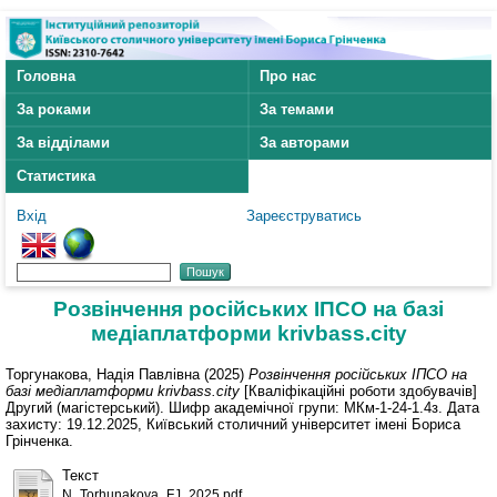
Головна
Про нас
За роками
За темами
За відділами
За авторами
Статистика
Вхід
Зареєструватись
Розвінчення російських ІПСО на базі
медіаплатформи krivbass.city
Торгунакова, Надія Павлівна
(2025)
Розвінчення російських ІПСО на
базі медіаплатформи krivbass.city
[Кваліфікаційні роботи здобувачів]
Другий (магістерський). Шифр академічної групи: МКм-1-24-1.4з. Дата
захисту: 19.12.2025, Київський столичний університет імені Бориса
Грінченка.
Текст
N_Torhunakova_FJ_2025.pdf