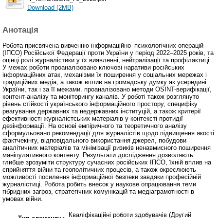
Download (2MB)
Анотація
Робота присвячена вивченню інформаційно–психологічних операцій
(ІПСО) Російської Федерації проти України у період 2022–2025 років, та
оцінці ролі журналістики у їх виявленні, нейтралізації та профілактиці.
У межах роботи проаналізовано ключові наративи російських
інформаційних атак, механізми їх поширення у соціальних мережах і
традиційних медіа, а також вплив на громадську думку як усередині
України, так і за її межами. проаналізовано методи OSINT-верифікації,
контент-аналізу та моніторингу каналів. У роботі також розглянуто
рівень стійкості українського інформаційного простору, специфіку
реагування державних та недержавних інституцій, а також критерії
ефективності журналістських матеріалів у контексті протидії
дезінформації. На основі емпіричного та теоретичного аналізу
сформульовано рекомендації для журналістів щодо підвищення якості
фактчекінгу, відповідального використання джерел, побудови
аналітичних матеріалів та мінімізації ризиків ненавмисного поширення
маніпулятивного контенту. Результати дослідження дозволяють
глибше зрозуміти структуру сучасних російських ІПСО, їхній вплив на
сприйняття війни та геополітичних процесів, а також окреслюють
можливості посилення інформаційної безпеки завдяки професійній
журналістиці. Робота робить внесок у наукове опрацювання теми
гібридних загроз, стратегічних комунікацій та медіаграмотності в
умовах війни.
Кваліфікаційні роботи здобувачів (Другий