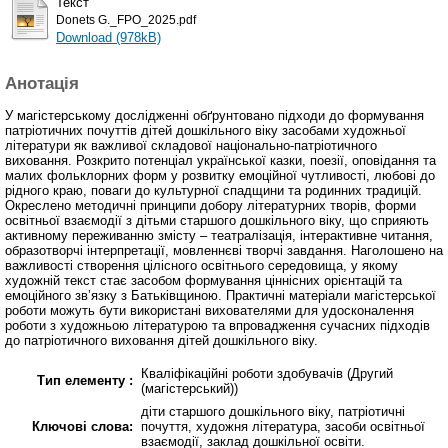
Текст
Donets G._FPO_2025.pdf
Download (978kB)
Анотація
У магістерському дослідженні обґрунтовано підходи до формування
патріотичних почуттів дітей дошкільного віку засобами художньої
літератури як важливої складової національно-патріотичного
виховання. Розкрито потенціал української казки, поезії, оповідання та
малих фольклорних форм у розвитку емоційної чутливості, любові до
рідного краю, поваги до культурної спадщини та родинних традицій.
Окреслено методичні принципи добору літературних творів, форми
освітньої взаємодії з дітьми старшого дошкільного віку, що сприяють
активному переживанню змісту – театралізація, інтерактивне читання,
образотворчі інтерпретації, мовленнєві творчі завдання. Наголошено на
важливості створення цілісного освітнього середовища, у якому
художній текст стає засобом формування ціннісних орієнтацій та
емоційного зв’язку з Батьківщиною. Практичні матеріали магістерської
роботи можуть бути використані вихователями для удосконалення
роботи з художньою літературою та впровадження сучасних підходів
до патріотичного виховання дітей дошкільного віку.
Кваліфікаційні роботи здобувачів (Другий
Тип елементу :
(магістерський))
діти старшого дошкільного віку, патріотичні
Ключові слова:
почуття, художня література, засоби освітньої
взаємодії, заклад дошкільної освіти.