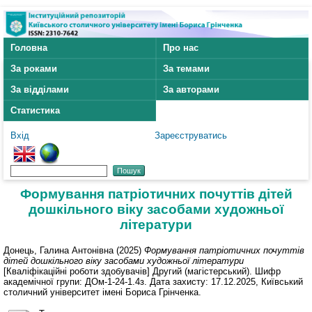
Головна
Про нас
За роками
За темами
За відділами
За авторами
Статистика
Вхід
Зареєструватись
Формування патріотичних почуттів дітей
дошкільного віку засобами художньої
літератури
Донець, Галина Антонівна
(2025)
Формування патріотичних почуттів
дітей дошкільного віку засобами художньої літератури
[Кваліфікаційні роботи здобувачів] Другий (магістерський). Шифр
академічної групи: ДОм-1-24-1.4з. Дата захисту: 17.12.2025, Київський
столичний університет імені Бориса Грінченка.