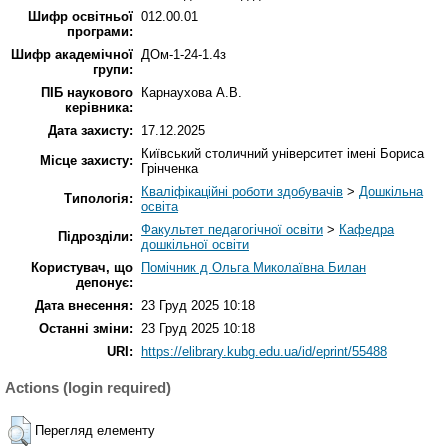
Шифр освітньої
012.00.01
програми:
Шифр академічної
ДОм-1-24-1.4з
групи:
ПІБ наукового
Карнаухова А.В.
керівника:
Дата захисту:
17.12.2025
Київський столичний університет імені Бориса
Місце захисту:
Грінченка
Кваліфікаційні роботи здобувачів
>
Дошкільна
Типологія:
освіта
Факультет педагогічної освіти
>
Кафедра
Підрозділи:
дошкільної освіти
Користувач, що
Помічник д Ольга Миколаївна Билан
депонує:
Дата внесення:
23 Груд 2025 10:18
Останні зміни:
23 Груд 2025 10:18
URI:
https://elibrary.kubg.edu.ua/id/eprint/55488
Actions (login required)
Перегляд елементу