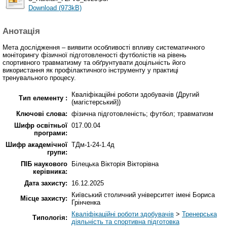
Download (973kB)
Анотація
Мета дослідження – виявити особливості впливу систематичного
моніторингу фізичної підготовленості футболістів на рівень
спортивного травматизму та обґрунтувати доцільність його
використання як профілактичного інструменту у практиці
тренувального процесу.
Кваліфікаційні роботи здобувачів (Другий
Тип елементу :
(магістерський))
Ключові слова:
фізична підготовленість; футбол; травматизм
Шифр освітньої
017.00.04
програми:
Шифр академічної
ТДм-1-24-1.4д
групи:
ПІБ наукового
Білецька Вікторія Вікторівна
керівника:
Дата захисту:
16.12.2025
Київський столичний університет імені Бориса
Місце захисту:
Грінченка
Кваліфікаційні роботи здобувачів
>
Тренерська
Типологія:
діяльність та спортивна підготовка