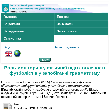
Головна
Про нас
За роками
За темами
За відділами
За авторами
Статистика
Вхід
Зареєструватись
Роль моніторингу фізичної підготовленості
футболістів у запобіганні травматизму
Галоян, Сімон Оганесович
(2025)
Роль моніторингу фізичної
підготовленості футболістів у запобіганні травматизму
[Кваліфікаційні роботи здобувачів] Другий (магістерський). Шифр
академічної групи: ТДм-1-24-1.4д. Дата захисту: 16.12.2025, Київський
столичний університет імені Бориса Грінченка.
Текст
S_Haloian_FZFVS_2025.pdf