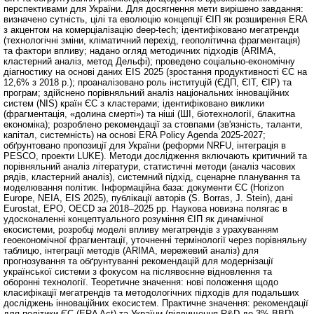
перспективами для України. Для досягнення мети вирішено завдання:
визначено сутність, цілі та еволюцію концепції ЄІП як розширення ERA
з акцентом на комерціалізацію deep-tech; ідентифіковано мегатренди
(технологічні зміни, кліматичний перехід, геополітична фрагментація)
та фактори впливу; надано огляд методичних підходів (ARIMA,
кластерний аналіз, метод Дельфі); проведено соціально-економічну
діагностику на основі даних EIS 2025 (зростання продуктивності ЄС на
12,6% з 2018 р.); проаналізовано роль інституцій (ЄДП, ЄІТ, ЄІР) та
програм; здійснено порівняльний аналіз національних інноваційних
систем (NIS) країн ЄС з кластерами; ідентифіковано виклики
(фрагментація, «долина смерті») та ніші (ШІ, біотехнології, блакитна
економіка); розроблено рекомендації за стовпами (зв'язність, таланти,
капітал, системність) на основі ERA Policy Agenda 2025-2027;
обґрунтовано пропозиції для України (реформи NRFU, інтеграція в
PESCO, проекти LUKE). Методи дослідження включають критичний та
порівняльний аналіз літератури, статистичні методи (аналіз часових
рядів, кластерний аналіз), системний підхід, сценарне планування та
моделювання політик. Інформаційна база: документи ЄС (Horizon
Europe, NEIA, EIS 2025), публікації авторів (S. Borras, J. Stein), дані
Eurostat, EPO, OECD за 2018–2025 рр. Наукова новизна полягає в
удосконаленні концептуального розуміння ЄІП як динамічної
екосистеми, розробці моделі впливу мегатрендів з урахуванням
геоекономічної фрагментації, уточненні термінології через порівняльну
таблицю, інтеграції методів (ARIMA, мережевий аналіз) для
прогнозування та обґрунтуванні рекомендацій для модернізації
української системи з фокусом на післявоєнне відновлення та
оборонні технології. Теоретичне значення: нові положення щодо
класифікації мегатрендів та методологічних підходів для подальших
досліджень інноваційних екосистем. Практичне значення: рекомендації
для політики ЄС (ERA Act) та України (підвищення R&D до 3% ВВП),