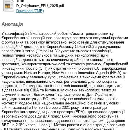
Текст
D_Ozhyhanov_FEU_2025.pdf
Download (7MB)
Анотація
У кваліфікаційній магістерській роботі «Аналіз трендів розвитку
Європейського інноваційного простору» розглянуто актуальні проблеми
формування та розвитку інтегрованої екосистеми для стимулювання
інноваційної діяльності в Європейському Союзі (ЄС) з урахуванням
перспектив інтеграції України. У сучасних умовах глобалізації,
геополітичної нестабільності та швидких технологічних змін
інноваційна діяльність стає ключовим драйвером економічного
зростання, конкурентоспроможності та сталого розвитку. Європейський
інноваційний простір (ЄІП) як стратегічний пріоритет ЄС, відображений
у програмах Horizon Europe, New European Innovation Agenda (NEIA) та
Європейському зеленому курсі, стикається з викликами фрагментації
національних інноваційних систем, регіональних диспропорцій та
недостатньої комерціалізації deep-tech інновацій, що призводить до
відставання від США та Китаю в ключових технологіях, таких як
штучний інтелект, біотехнології та чисті енергії. Для України як
кандидата на вступ до ЄС тема набуває особливої актуальності в
контексті модернізації національної інноваційної системи в умовах
війни, асоціації з Horizon Europe з 2021 року та інтеграції до
Європейського дослідницького простору (ERA), що вимагає адаптації
європейського досвіду для подолання «інноваційного розриву» та
стимулювання післявоєнного відновлення, з потенціалом підвищення
ВВП на 2-3% через інновації. Метою роботи є аналіз трендів розвитку
ЄІП та обґрунтування рекомендацій щодо його вдосконалення з