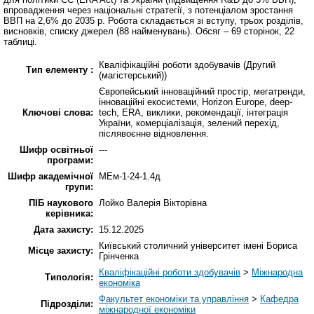
впровадження через національні стратегії, з потенціалом зростання
ВВП на 2,6% до 2035 р. Робота складається зі вступу, трьох розділів,
висновків, списку джерел (88 найменувань). Обсяг – 69 сторінок, 22
таблиці.
Кваліфікаційні роботи здобувачів (Другий
Тип елементу :
(магістерський))
Європейський інноваційний простір, мегатренди,
інноваційні екосистеми, Horizon Europe, deep-
Ключові слова:
tech, ERA, виклики, рекомендації, інтеграція
України, комерціалізація, зелений перехід,
післявоєнне відновлення.
Шифр освітньої
---
програми:
Шифр академічної
МЕм-1-24-1.4д
групи:
ПІБ наукового
Лойко Валерія Вікторівна
керівника:
Дата захисту:
15.12.2025
Київський столичний університет імені Бориса
Місце захисту:
Грінченка
Кваліфікаційні роботи здобувачів
>
Міжнародна
Типологія:
економіка
Факультет економіки та управління
>
Кафедра
Підрозділи:
міжнародної економіки