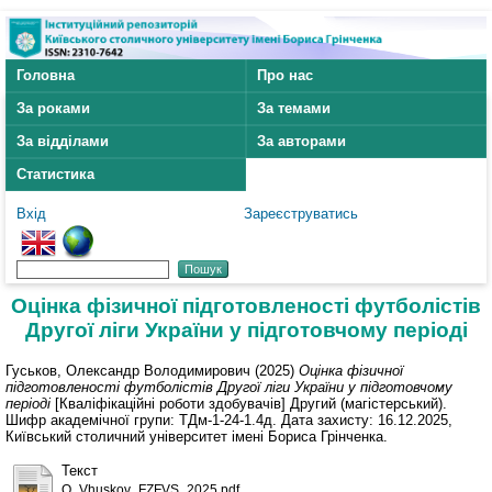
Головна
Про нас
За роками
За темами
За відділами
За авторами
Статистика
Вхід
Зареєструватись
Оцінка фізичної підготовленості футболістів
Другої ліги України у підготовчому періоді
Гуськов, Олександр Володимирович
(2025)
Оцінка фізичної
підготовленості футболістів Другої ліги України у підготовчому
періоді
[Кваліфікаційні роботи здобувачів] Другий (магістерський).
Шифр академічної групи: ТДм-1-24-1.4д. Дата захисту: 16.12.2025,
Київський столичний університет імені Бориса Грінченка.
Текст
O_Vhuskov_FZFVS_2025.pdf