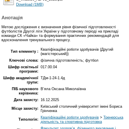
Download (1MB)
Анотація
Метою дослідження є визначення рівня фізичної підготовленості
футболістів Другої ліги України у підготовчому періоді на прикладі
команди СК «Чайка» та формування практичних рекомендацій для
вдосконалення тренувального процесу.
Кваліфікаційні роботи здобувачів (Другий
Тип елементу :
(магістерський))
Ключові слова:
фізична підготовленість; футбол
Шифр освітньої
017.00.04
програми:
Шифр академічної
ТДм-1-24-1.4д
групи:
ПІБ наукового
В’яла Оксана Миколаївна
керівника:
Дата захисту:
16.12.2025
Київський столичний університет імені Бориса
Місце захисту:
Грінченка
Кваліфікаційні роботи здобувачів
>
Тренерська
Типологія:
діяльність та спортивна підготовка
Факультет здоров’я, фізичного виховання і