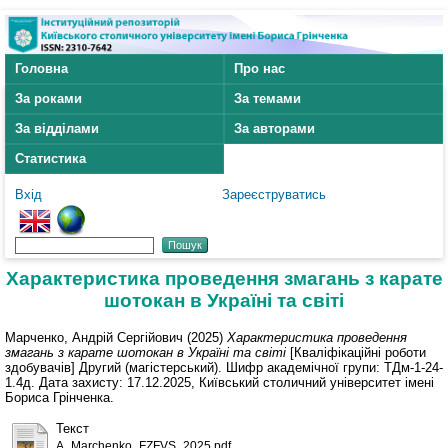
Головна
Про нас
За роками
За темами
За відділами
За авторами
Статистика
Вхід
Зареєструватись
Характеристика проведення змагань з карате
шотокан в Україні та світі
Марченко, Андрій Сергійович
(2025)
Характеристика проведення
змагань з карате шотокан в Україні та світі
[Кваліфікаційні роботи
здобувачів] Другий (магістерський). Шифр академічної групи: ТДм-1-24-
1.4д. Дата захисту: 17.12.2025, Київський столичний університет імені
Бориса Грінченка.
Текст
A_Marchenko_FZFVS_2025.pdf