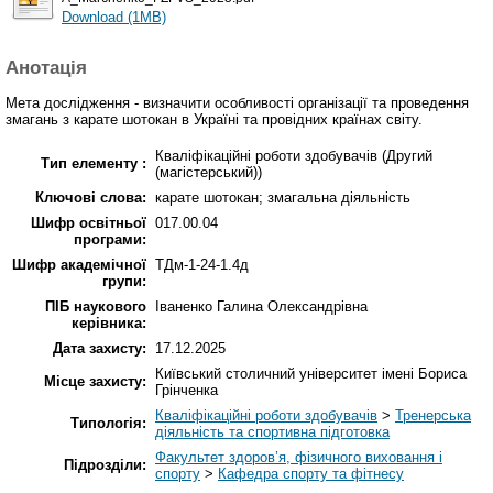
Download (1MB)
Анотація
Мета дослідження - визначити особливості організації та проведення
змагань з карате шотокан в Україні та провідних країнах світу.
Кваліфікаційні роботи здобувачів (Другий
Тип елементу :
(магістерський))
Ключові слова:
карате шотокан; змагальна діяльність
Шифр освітньої
017.00.04
програми:
Шифр академічної
ТДм-1-24-1.4д
групи:
ПІБ наукового
Іваненко Галина Олександрівна
керівника:
Дата захисту:
17.12.2025
Київський столичний університет імені Бориса
Місце захисту:
Грінченка
Кваліфікаційні роботи здобувачів
>
Тренерська
Типологія:
діяльність та спортивна підготовка
Факультет здоров’я, фізичного виховання і
Підрозділи:
спорту
>
Кафедра спорту та фітнесу