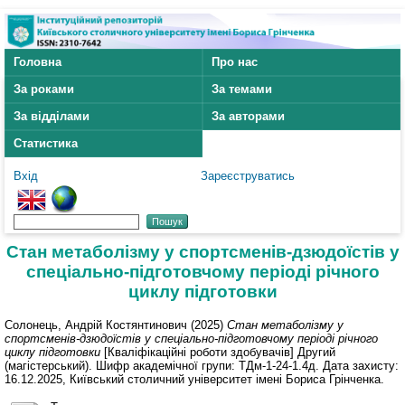
Головна
Про нас
За роками
За темами
За відділами
За авторами
Статистика
Вхід
Зареєструватись
Стан метаболізму у спортсменів-дзюдоїстів у
спеціально-підготовчому періоді річного
циклу підготовки
Солонець, Андрій Костянтинович
(2025)
Стан метаболізму у
спортсменів-дзюдоїстів у спеціально-підготовчому періоді річного
циклу підготовки
[Кваліфікаційні роботи здобувачів] Другий
(магістерський). Шифр академічної групи: ТДм-1-24-1.4д. Дата захисту:
16.12.2025, Київський столичний університет імені Бориса Грінченка.