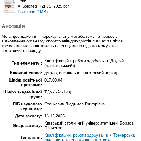
Текст
A_Solonets_FZFVS_2025.pdf
Download (1MB)
Анотація
Мета дослідження – корекція стану метаболізму та процесів
відновлення організму спортсменів-дзюдоїстів під час та після
тренувальних навантажень на спеціально-підготовчому етапі
підготовчого періоду.
Кваліфікаційні роботи здобувачів (Другий
Тип елементу :
(магістерський))
Ключові слова:
дзюдо; спеціально-підготовчий період
Шифр освітньої
017.00.04
програми:
Шифр академічної
ТДм-1-24-1.4д
групи:
ПІБ наукового
Станкевич Людмила Григорівна
керівника:
Дата захисту:
16.12.2025
Київський столичний університет імені Бориса
Місце захисту:
Грінченка
Кваліфікаційні роботи здобувачів
>
Тренерська
Типологія:
діяльність та спортивна підготовка