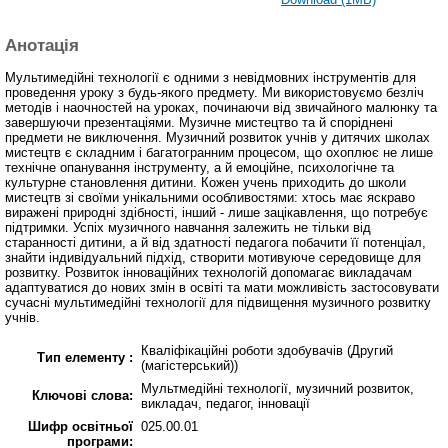
Анотація
Мультимедійні технології є одними з невідмовних інструментів для
проведення уроку з будь-якого предмету. Ми використовуємо безліч
методів і наочностей на уроках, починаючи від звичайного малюнку та
завершуючи презентаціями. Музичне мистецтво та й споріднені
предмети не виключення. Музичний розвиток учнів у дитячих школах
мистецтв є складним і багатогранним процесом, що охоплює не лише
технічне опанування інструменту, а й емоційне, психологічне та
культурне становлення дитини. Кожен учень приходить до школи
мистецтв зі своїми унікальними особливостями: хтось має яскраво
виражені природні здібності, інший - лише зацікавлення, що потребує
підтримки. Успіх музичного навчання залежить не тільки від
старанності дитини, а й від здатності педагога побачити її потенціал,
знайти індивідуальний підхід, створити мотивуюче середовище для
розвитку. Розвиток інноваційних технологій допомагає викладачам
адаптуватися до нових змін в освіті та мати можливість застосовувати
сучасні мультимедійні технології для підвищення музичного розвитку
учнів.
Кваліфікаційні роботи здобувачів (Другий
Тип елементу :
(магістерський))
Мультмедійні технології, музичний розвиток,
Ключові слова:
викладач, педагог, інновації
Шифр освітньої
025.00.01
програми: