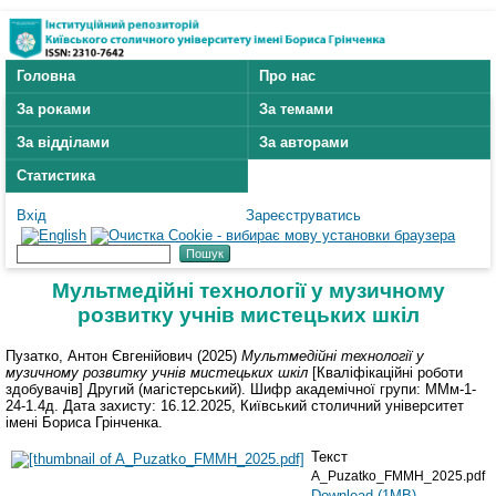
Головна
Про нас
За роками
За темами
За відділами
За авторами
Статистика
Вхід
Зареєструватись
Мультмедійні технології у музичному
розвитку учнів мистецьких шкіл
Пузатко, Антон Євгенійович
(2025)
Мультмедійні технології у
музичному розвитку учнів мистецьких шкіл
[Кваліфікаційні роботи
здобувачів] Другий (магістерський). Шифр академічної групи: ММм-1-
24-1.4д. Дата захисту: 16.12.2025, Київський столичний університет
імені Бориса Грінченка.
Текст
A_Puzatko_FMMH_2025.pdf
Download (1MB)