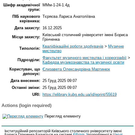
Шифр академічної
ММм-1-24-1.4д
групи:
ПІБ наукового
Тєряєва Лариса Анатоліївна
керівника:
Дата захисту:
16.12.2025
Київський столичний університет імені Бориса
Місце захисту:
Грінченка
Кваліфікаційні роботи здобувачів
>
Музичне
Типологія:
мистецтво
Факультет музичного мистецтва і хореографії
>
Підрозділи:
Кафедра музикознавства та музичної освіти
Користувач, що
Єлизавета Олександрівна Мартинюк
депонує:
Дата внесення:
25 Груд 2025 09:07
Останні зміни:
25 Груд 2025 09:07
URI:
https://elibrary.kubg.edu.ua/id/eprint/55619
Actions (login required)
Перегляд елементу
Інституційний репозиторій Київського столичного університету імені
Бориса Грінченка Базується на системі
EPrints 3
розробленої в
Школі