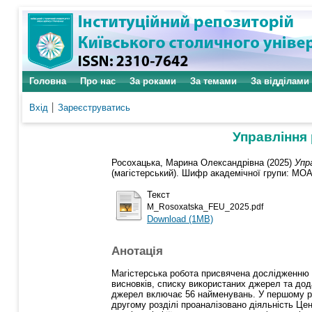
Головна
Про нас
За роками
За темами
За відділами
Вхід
Зареєструватись
Управління 
Росохацька, Марина Олександрівна
(2025)
Упр
(магістерський). Шифр академічної групи: МОАм
Текст
M_Rosoxatska_FEU_2025.pdf
Download (1MB)
Анотація
Магістерська робота присвячена дослідженню уп
висновків, списку використаних джерел та дода
джерел включає 56 найменувань. У першому розд
другому розділі проаналізовано діяльність Цен