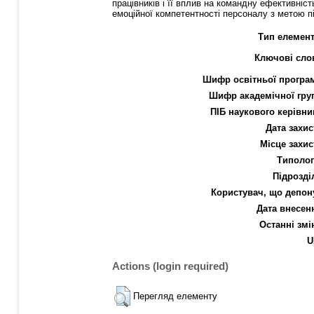
працівників і її вплив на командну ефективніс
емоційної компетентності персоналу з метою п
Тип елемент
Ключові сло
Шифр освітньої програ
Шифр академічної гру
ПІБ наукового керівни
Дата захис
Місце захис
Типолог
Підрозді
Користувач, що депон
Дата внесен
Останні змі
U
Actions (login required)
Перегляд елементу