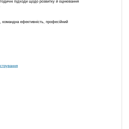
методичні підходи щодо розвитку й оцінювання
.
м, командна ефективність, професійний
істрування