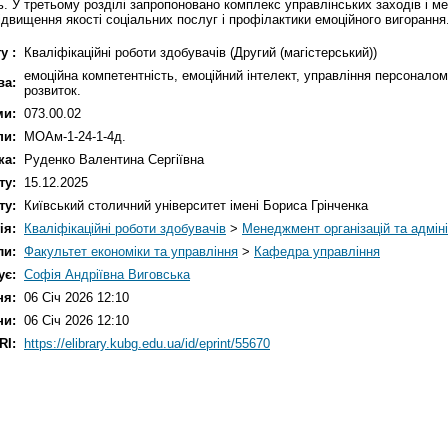
ть. У третьому розділі запропоновано комплекс управлінських заходів і 
ідвищення якості соціальних послуг і профілактики емоційного вигорання
у :
Кваліфікаційні роботи здобувачів (Другий (магістерський))
емоційна компетентність, емоційний інтелект, управління персонало
ва:
розвиток.
ми:
073.00.02
пи:
МОАм-1-24-1-4д.
ка:
Руденко Валентина Сергіївна
ту:
15.12.2025
ту:
Київський столичний університет імені Бориса Грінченка
ія:
Кваліфікаційні роботи здобувачів
>
Менеджмент організацій та адмін
ли:
Факультет економіки та управління
>
Кафедра управління
ує:
Софія Андріївна Виговська
ня:
06 Січ 2026 12:10
ни:
06 Січ 2026 12:10
RI:
https://elibrary.kubg.edu.ua/id/eprint/55670