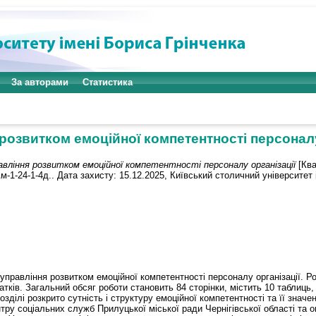
За авторами
Статистика
розвитком емоційної компетентності персоналу
авління розвитком емоційної компетентності персоналу організації
[Ква
-1-24-1-4д.. Дата захисту: 15.12.2025, Київський столичний університет 
равління розвитком емоційної компетентності персоналу організації. Роб
тків. Загальний обсяг роботи становить 84 сторінки, містить 10 таблиць, 
ілі розкрито сутність і структуру емоційної компетентності та її значе
тру соціальних служб Прилуцької міської ради Чернігівської області та о