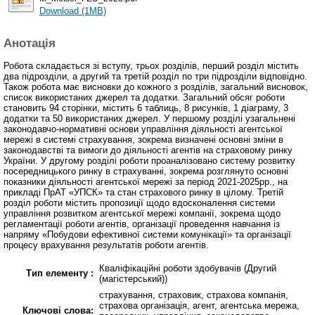
Download (1MB)
Анотація
Робота складається зі вступу, трьох розділів, перший розділ містить
два підрозділи, а другий та третій розділ по три підрозділи відповідно.
Також робота має висновки до кожного з розділів, загальний висновок,
список використаних джерел та додатки. Загальний обсяг роботи
становить 94 сторінки, містить 6 таблиць, 8 рисунків, 1 діаграму, 3
додатки та 50 використаних джерел. У першому розділі узагальнені
законодавчо-нормативні основи управління діяльності агентської
мережі в системі страхування, зокрема визначені основні зміни в
законодавстві та вимоги до діяльності агентів на страховому ринку
України. У другому розділі роботи проаналізовано систему розвитку
посередницького ринку в страхуванні, зокрема розглянуто основні
показники діяльності агентської мережі за період 2021-2025рр., на
прикладі ПрАТ «УПСК» та стан страхового ринку в цілому. Третій
розділ роботи містить пропозиції щодо вдосконалення системи
управління розвитком агентської мережі компанії, зокрема щодо
регламентації роботи агентів, організації проведення навчання із
напряму «Побудови ефективної системи комунікації» та організації
процесу врахування результатів роботи агентів.
Кваліфікаційні роботи здобувачів (Другий
Тип елементу :
(магістерський))
страхування, страховик, страхова компанія,
страхова організація, агент, агентська мережа,
Ключові слова: