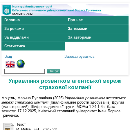
Головна
Про нас
За роками
За темами
За відділами
За авторами
Статистика
Вхід
Зареєструватись
Управління розвитком агентської мережі
страхової компанії
Моцель, Марина Русланівна
(2025)
Управління розвитком агентської
мережі страхової компанії
[Кваліфікаційні роботи здобувачів] Другий
(магістерський). Шифр академічної групи: МОАм-1-24-1.4з. Дата
захисту: 17.12.2025, Київський столичний університет імені Бориса
Грінченка.
Текст
M_Motsel_FEU_2025.pdf