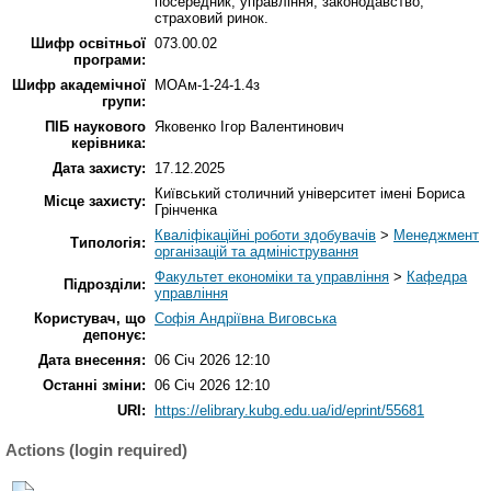
посередник, управління, законодавство,
страховий ринок.
Шифр освітньої
073.00.02
програми:
Шифр академічної
МОАм-1-24-1.4з
групи:
ПІБ наукового
Яковенко Ігор Валентинович
керівника:
Дата захисту:
17.12.2025
Київський столичний університет імені Бориса
Місце захисту:
Грінченка
Кваліфікаційні роботи здобувачів
>
Менеджмент
Типологія:
організацій та адміністрування
Факультет економіки та управління
>
Кафедра
Підрозділи:
управління
Користувач, що
Софія Андріївна Виговська
депонує:
Дата внесення:
06 Січ 2026 12:10
Останні зміни:
06 Січ 2026 12:10
URI:
https://elibrary.kubg.edu.ua/id/eprint/55681
Actions (login required)