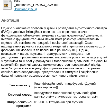
Текст
I_Bohdanova_FPSRSO_2025.pdf
Download (1MB)
Анотація
Однією з ключових проблем у дітей з розладами аутистичного спектра
(РАС) є дефіцит імітаційних навичок, що спричиняє значні
функціональні обмеження, зокрема у сфері мовленнєвої діяльності.
Імітація є фундаментальним механізмом розвитку комунікативних
здібностей, когнітивних процесів і соціальної взаємодії. Саме
наслідування рухових і вокальних моделей є критично важливим для
формування мовлення та навчання в ранньому віці. Однак,
незважаючи на це, наукова література містить недостатньо
досліджень, присвячених вивченню механізмів розвитку імітації у дітей
з аутизмом та її ролі у формуванні мовленнєвої діяльності. У сучасній
корекційній практиці широко використовується поведінковий підхід,
який базується на концепції формування навичок через створення
спеціального середовища, представлення стимулів і закріплення
бажаної поведінки за допомогою позитивного підкріплення
Кваліфікаційні роботи здобувачів (Другий
Тип елементу :
(магістерський))
передумови мовленнєвої діяльності; діти
Ключові слова:
раннього віку з аутизмом; моторна імітація
Шифр освітньої
016.00.02 Втручання при аутизмі
програми: