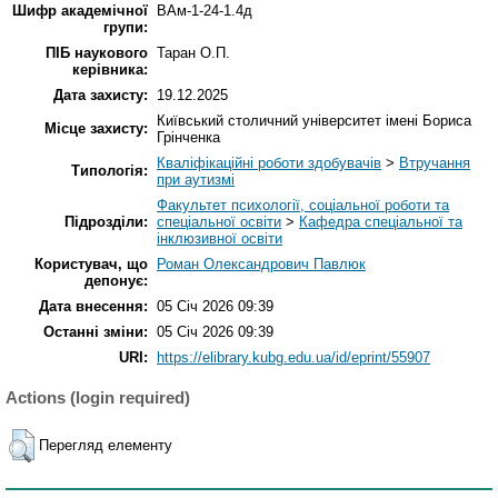
Шифр академічної
ВАм-1-24-1.4д
групи:
ПІБ наукового
Таран О.П.
керівника:
Дата захисту:
19.12.2025
Київський столичний університет імені Бориса
Місце захисту:
Грінченка
Кваліфікаційні роботи здобувачів
>
Втручання
Типологія:
при аутизмі
Факультет психології, соціальної роботи та
Підрозділи:
спеціальної освіти
>
Кафедра спеціальної та
інклюзивної освіти
Користувач, що
Роман Олександрович Павлюк
депонує:
Дата внесення:
05 Січ 2026 09:39
Останні зміни:
05 Січ 2026 09:39
URI:
https://elibrary.kubg.edu.ua/id/eprint/55907
Actions (login required)
Перегляд елементу