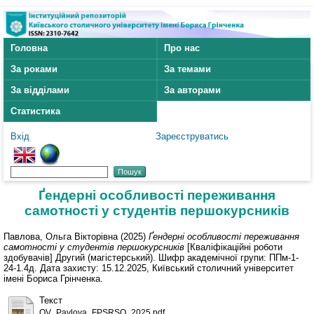
Головна
Про нас
За роками
За темами
За відділами
За авторами
Статистика
Вхід
Зареєструватись
Ґендерні особливості переживання
самотності у студентів першокурсників
Павлова, Ольга Вікторівна
(2025)
Ґендерні особливості переживання
самотності у студентів першокурсників
[Кваліфікаційні роботи
здобувачів] Другий (магістерський). Шифр академічної групи: ППм-1-
24-1.4д. Дата захисту: 15.12.2025, Київський столичний університет
імені Бориса Грінченка.
Текст
OV_Pavlova_FPSRSO_2025.pdf