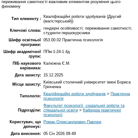
переживання самотності важливим елементом розуміння цього
феномену
Кваліфікаційні роботи здобувачів (Другий
Тип елементу :
(магістерський))
гендерні особливості; переживання самотності;
Ключові слова:
студенти першокурсники
Шифр освітньої
053.00.02 Практична психологія
програми:
Шифр академічної
ППм-1-24-1.4д
групи:
ПІБ наукового
Калюжна Є.М.
керівника:
Дата захисту:
15.12.2025
Київський столичний університет імені Бориса
Місце захисту:
Грінченка
Кваліфікаційні роботи здобувачів
>
Практична
Типологія:
психологія
Факультет психології, соціальної роботи та
Підрозділи:
спеціальної освіти
>
Кафедра практичної
психології
Користувач, що
Роман Олександрович Павлюк
депонує:
Дата внесення:
05 Січ 2026 09:49