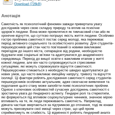
Download (728kB)
Анотація
Самотність як психологічний феномен завжди привертала увагу
дослідників через свою складну природу та вплив на психічне
здоров’я людини. Вона може проявлятися як тимчасовий стан або як
хронічне відчуття, що суттєво погіршує якість життя людини. Особливо
гостро проблема самотності постає серед молоді, яка переживає
період активного соціального та особистісного розвитку. Для студентів-
першокурсників цей стан часто пов’язаний із новими викликами:
переїздом до іншого міста, сепарацією від родини, необхідністю
будувати нові соціальні зв’язки та адаптуватися до академічного
середовища. Перехід до вищої освіти є важливим етапом у житті
кожної людини, але він часто супроводжується стресовими
ситуаціями, які можуть спровокувати відчуття самотності.
Першокурсники стикаються з необхідністю швидко адаптуватися до
нових умов, що часто викликає емоційну напругу, тривогу та відчуття
ізоляції. Ці фактори роблять дослідження самотності серед студентів-
першокурсників особливо актуальним, адже своєчасне виявлення та
подолання цього стану може запобігти появі психологічних проблем.
Однією з ключових особливостей сучасних досліджень самотності є
зростаюча увага до ґендерного аспекту. Ґендерні ролі та стереотипи,
які формуються під впливом соціокультурних чинників, значною мірою
впливають на те, як люди переживають самотність. Наприклад,
дівчата частіше звертаються за підтримкою до оточення, тоді як юнаки
можуть приховувати свої емоції через страх, що цей прояв
сприйматимуть як слабкість. Ці відмінності роблять ґендерний аналіз