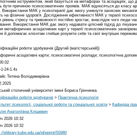
логічним інструментом, який базується на метафорах та асоціаціях, що 
ть бути причиною психосоматичних проявів. МАК відносяться до класу ар
в. Використання МАК у психотерапії дає змогу уникнути захисних механіз
ть на фізичне здоров'я. Дослідження ефективності МАК у терапії психо
е рівень стресу та тривожності постійно зростає, внаслідок чого люди ч
вання. Використання МАК дає змогу надавати цілісний підхід до лікуванн
ня метафоричних асоціативних карт у терапії психосоматичних захворюв
 й допомагає клієнтам глибше розуміти себе та свої внутрішні пережива
іфікаційні роботи здобувачів (Другий (магістерський))
форичні асоціативні карти; психосоматичні розлади; психологічна допом
00.02
1-24-1.4з
айс Тетяна Володимирівна
2.2025
ський столичний університет імені Бориса Грінченка
іфікаційні роботи здобувачів
>
Практична психологія
льтет психології, соціальної роботи та спеціальної освіти
>
Кафедра прак
лія Анатоліївна Клішевич
іч 2026 10:32
іч 2026 10:32
://elibrary.kubg.edu.ua/id/eprint/55980