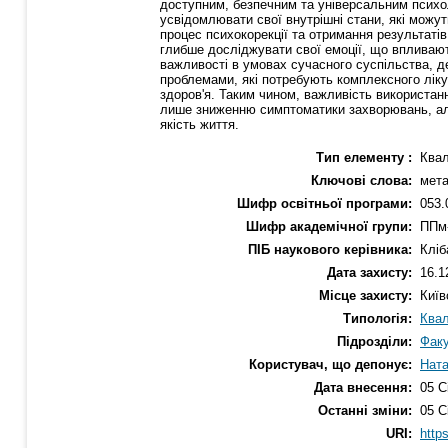
доступним, безпечним та універсальним психо
усвідомлювати свої внутрішні стани, які можу
процес психокорекції та отримання результаті
глибше досліджувати свої емоції, що впливаю
важливості в умовах сучасного суспільства, д
проблемами, які потребують комплексного ліку
здоров'я. Таким чином, важливість використан
лише зниженню симптоматики захворювань, але
якість життя.
Тип елементу :
Квал
Ключові слова:
мета
Шифр освітньої програми:
053.
Шифр академічної групи:
ППм-
ПІБ наукового керівника:
Кліб
Дата захисту:
16.1
Місце захисту:
Київ
Типологія:
Квал
Підрозділи:
Факу
Користувач, що депонує:
Ната
Дата внесення:
05 С
Останні зміни:
05 С
URI:
https