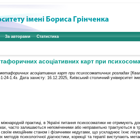
За авторами
Статистика
тафоричних асоціативних карт при психосом
метафоричних асоціативних карт при психосоматичних розладах
[Квал
1-24-1.4з. Дата захисту: 16.12.2025, Київський столичний університет іме
 міжнародній практиці, в Україні питання психосоматики не отримують до
ах, часто залишаються непоміченими або неправильно трактуються в тра
 своїм емоційним станом і фізичними недугами, що ускладнює їхнє лікув
их методів психологічної діагностики, корекції та терапії виступають мет