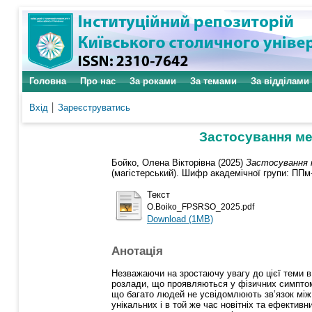
Головна
Про нас
За роками
За темами
За відділами
Вхід
Зареєструватись
Застосування ме
Бойко, Олена Вікторівна
(2025)
Застосування 
(магістерський). Шифр академічної групи: ППм-
Текст
O.Boiko_FPSRSO_2025.pdf
Download (1MB)
Анотація
Незважаючи на зростаючу увагу до цієї теми в
розлади, що проявляються у фізичних симптом
що багато людей не усвідомлюють зв’язок між
унікальних і в той же час новітніх та ефективн