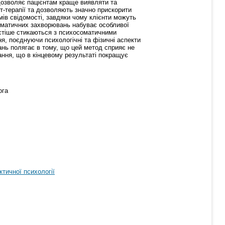
дозволяє пацієнтам краще виявляти та
т-терапії та дозволяють значно прискорити
мів свідомості, завдяки чому клієнти можуть
соматичних захворювань набуває особливої
астіше стикаються з психосоматичними
я, поєднуючи психологічні та фізичні аспекти
ань полягає в тому, що цей метод сприяє не
ння, що в кінцевому результаті покращує
ога
тичної психології