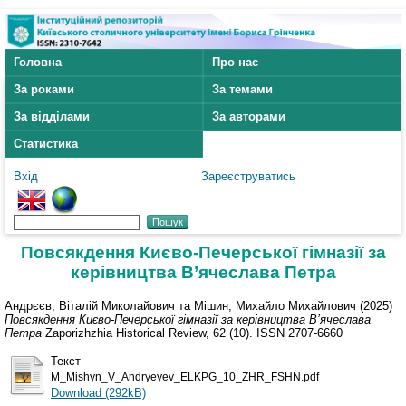
Головна
Про нас
За роками
За темами
За відділами
За авторами
Статистика
Вхід
Зареєструватись
Повсякдення Києво-Печерської гімназії за
керівництва В’ячеслава Петра
Андрєєв, Віталій Миколайович
та
Мішин, Михайло Михайлович
(2025)
Повсякдення Києво-Печерської гімназії за керівництва В’ячеслава
Петра
Zaporizhzhia Historical Review, 62 (10). ISSN 2707-6660
Текст
M_Mishyn_V_Andryeyev_ELKPG_10_ZHR_FSHN.pdf
Download (292kB)