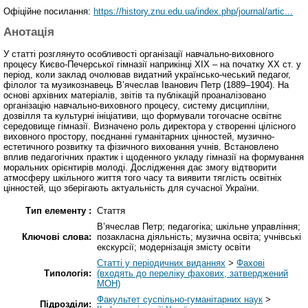
Офіційне посилання:
https://history.znu.edu.ua/index.php/journal/artic...
Анотація
У статті розглянуто особливості організації навчально-виховного
процесу Києво-Печерської гімназії наприкінці ХІХ – на початку ХХ ст. у
період, коли заклад очолював видатний українсько-чеський педагог,
філолог та музикознавець В’ячеслав Іванович Петр (1889–1904). На
основі архівних матеріалів, звітів та публікацій проаналізовано
організацію навчально-виховного процесу, систему дисципліни,
дозвілля та культурні ініціативи, що формували тогочасне освітнє
середовище гімназії. Визначено роль директора у створенні цілісного
виховного простору, поєднанні гуманітарних цінностей, музично-
естетичного розвитку та фізичного виховання учнів. Встановлено
вплив педагогічних практик і щоденного укладу гімназії на формування
моральних орієнтирів молоді. Дослідження дає змогу відтворити
атмосферу шкільного життя того часу та виявити тяглість освітніх
цінностей, що зберігають актуальність для сучасної України.
Тип елементу :
Стаття
В’ячеслав Петр; педагогіка; шкільне управління;
Ключові слова:
позакласна діяльність; музична освіта; учнівські
екскурсії; модернізація змісту освіти
Статті у періодичних виданнях
>
Фахові
Типологія:
(входять до переліку фахових, затверджений
МОН)
Факультет суспільно-гуманітарних наук
>
Підрозділи: