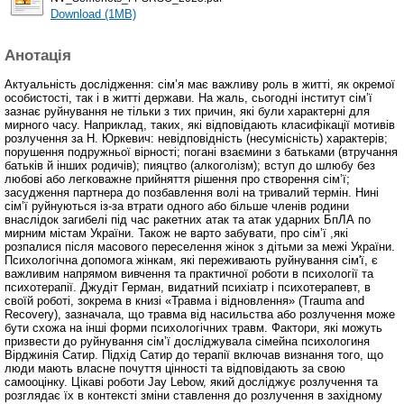
Download (1MB)
Анотація
Актуальність дослідження: сім’я має важливу роль в житті, як окремої
особистості, так і в житті держави. На жаль, сьогодні інститут сім’ї
зазнає руйнування не тільки з тих причин, які були характерні для
мирного часу. Наприклад, таких, які відповідають класифікації мотивів
розлучення за Н. Юркевич: невідповідність (несумісність) характерів;
порушення подружньої вірності; погані взаємини з батьками (втручання
батьків й інших родичів); пияцтво (алкоголізм); вступ до шлюбу без
любові або легковажне прийняття рішення про створення сім’ї;
засудження партнера до позбавлення волі на тривалий термін. Нині
сім’ї руйнуються із-за втрати одного або більше членів родини
внаслідок загибелі під час ракетних атак та атак ударних БпЛА по
мирним містам України. Також не варто забувати, про сім’ї ,які
розпалися після масового переселення жінок з дітьми за межі України.
Психологічна допомога жінкам, які переживають руйнування сім'ї, є
важливим напрямом вивчення та практичної роботи в психології та
психотерапії. Джудіт Герман, видатний психіатр і психотерапевт, в
своїй роботі, зокрема в книзі «Травма і відновлення» (Trauma and
Recovery), зазначала, що травма від насильства або розлучення може
бути схожа на інші форми психологічних травм. Фактори, які можуть
призвести до руйнування сім’ї досліджувала сімейна психологиня
Вірджинія Сатир. Підхід Сатир до терапії включав визнання того, що
люди мають власне почуття цінності та відповідають за свою
самооцінку. Цікаві роботи Jay Lebow, який досліджує розлучення та
розглядає їх в контексті зміни ставлення до розлучення в західному