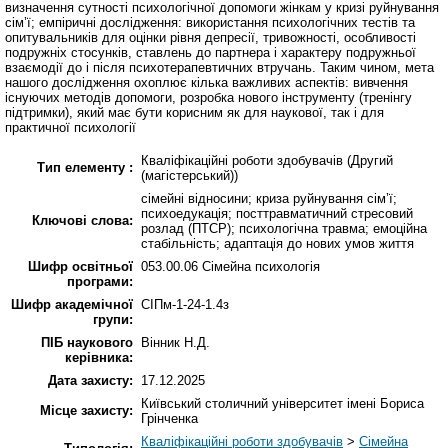
визначення сутності психологічної допомоги жінкам у кризі руйнування
сім’ї; емпіричні дослідження: використання психологічних тестів та
опитувальників для оцінки рівня депресії, тривожності, особливості
подружніх стосунків, ставлень до партнера і характеру подружньої
взаємодії до і після психотерапевтичних втручань. Таким чином, мета
нашого дослідження охоплює кілька важливих аспектів: вивчення
існуючих методів допомоги, розробка нового інструменту (тренінгу
підтримки), який має бути корисним як для наукової, так і для
практичної психології
Кваліфікаційні роботи здобувачів (Другий
Тип елементу :
(магістерський))
сімейні відносини; криза руйнування сім’ї;
психоедукація; посттравматичний стресовий
Ключові слова:
розлад (ПТСР); психологічна травма; емоційна
стабільність; адаптація до нових умов життя
Шифр освітньої
053.00.06 Сімейна психологія
програми:
Шифр академічної
СІПм-1-24-1.4з
групи:
ПІБ наукового
Вінник Н.Д.
керівника:
Дата захисту:
17.12.2025
Київський столичний університет імені Бориса
Місце захисту:
Грінченка
Кваліфікаційні роботи здобувачів
>
Сімейна