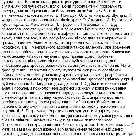
суспільстві. Він розглядає різні структуровані способи допомоги
сім’ям, які розлучаються, включаючи профілактичні програми та
посередництво. Кризами сімейних взаємин займались багато
вітчизняних науковців, як-то: В. Поліщук, О. Столярчук, А. Шулдик, Р.
Федоренко, а подоланнями наслідків кризи О. Адамова, С. Кузікова, А.
Кульчицька, С. Максименко, Н. Пророк, Т. Титаренко та ін. Від
психологічного стану жінки, від її психічного і фізичного здоров’я,
залежить не тільки здорова атмосфера в її сім’ї, а також в колективі в
якому вона працює, в добросусідських відносинах та в українській
громаді вцілому. Якщо ж жінка, як переселенка, знаходиться за
кордоном, від її ментального здоров’я також залежить, яке враження
про нашу країну складеться у наших державах-партнерах. Зважаючи
на обмежену кількість наукових досліджень щодо проблеми
психологічної підтримки жінок в кризі руйнування сім’ї під час
військових дій, зростає важливість та актуальність її вивчення. Мета
дослідження – теоретично обґрунтувати та емпірично дослідити
психологічну допомогу жінкам у кризі руйнування сім’ї, розробити й
апробувати тренінгову програму психологічної допомоги жінкам у кризі
руйнування сім’ї . Завдання дослідження: 1. Здійснити теоретичний
аналіз проблеми психологічної допомоги жінкам у кризі руйнування
сім’ї на основі аналізу наукових підходів до розуміння феномена
сімейної кризи та її впливу на особистість. 2. Емпірично дослідити
особливості впливу кризи руйнування сім’ї на емоційний стан та
психічне благополуччя жінок та визначити потреби у психологічній
підтримці. 3. Розробити, теоретично обґрунтувати й апробувати
тренінгову програму психологічної допомоги жінкам у кризі руйнування
сім’ї та оцінити її ефективність у підвищенні психологічного
благополуччя і покращенні емоційного стану жінок. Шляхами реалізації
мети та завдань дослідження є: узагальнення теоретичних даних;
синтез – дослідження з метою накопичення теоретичного підґрунтя для