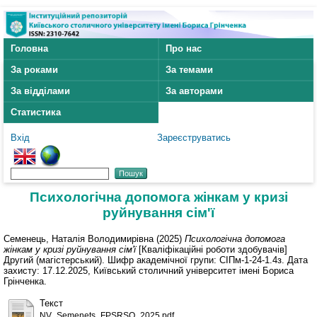
Головна
Про нас
За роками
За темами
За відділами
За авторами
Статистика
Вхід
Зареєструватись
Психологічна допомога жінкам у кризі
руйнування сім'ї
Семенець, Наталія Володимирівна
(2025)
Психологічна допомога
жінкам у кризі руйнування сім'ї
[Кваліфікаційні роботи здобувачів]
Другий (магістерський). Шифр академічної групи: СІПм-1-24-1.4з. Дата
захисту: 17.12.2025, Київський столичний університет імені Бориса
Грінченка.
Текст
NV_Semenets_FPSRSO_2025.pdf