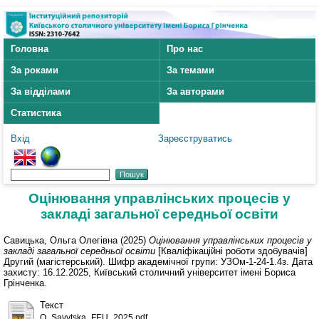
Головна
Про нас
За роками
За темами
За відділами
За авторами
Статистика
Вхід
Зареєструватись
Оцінювання управлінських процесів у
закладі загальної середньої освіти
Савицька, Ольга Олегівна
(2025)
Оцінювання управлінських процесів у
закладі загальної середньої освіти
[Кваліфікаційні роботи здобувачів]
Другий (магістерський). Шифр академічної групи: УЗОм-1-24-1.4з. Дата
захисту: 16.12.2025, Київський столичний університет імені Бориса
Грінченка.
Текст
O_Savytska_FEU_2025.pdf