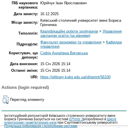
ПІБ наукового
Юрійчук Іван Ярославович
керівника:
Дата захисту:
16.12.2025
Київський столичний університет імені Бориса
Місце захисту:
Грінченка
Кваліфікаційні роботи здобувачів
>
Управління
Типологія:
закладом освіти (за рівнями)
Факультет економіки та управління
>
Кафедра
Підрозділи:
управління
Користувач, що
Софія Андріївна Виговська
депонує:
Дата внесення:
15 Січ 2026 15:14
Останні зміни:
15 Січ 2026 15:14
URI:
https://elibrary.kubg.edu.ua/id/eprint/56100
Actions (login required)
Перегляд елементу
Інституційний репозиторій Київського столичного університету імені
Бориса Грінченка Базується на системі
EPrints 3
розробленої в
Школі
електроніки і комп'ютерних наук
при Саутгемптонському університеті.
Подальша інформація і розробники системи
.