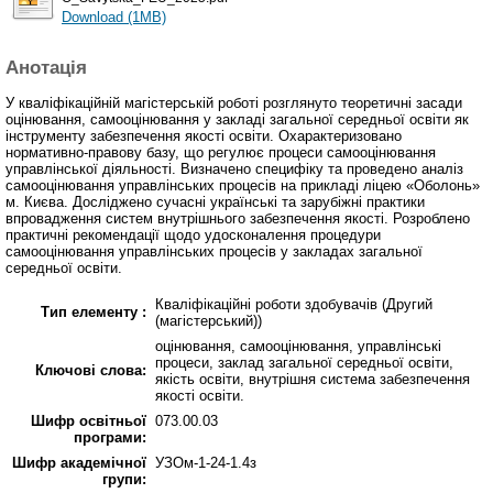
Download (1MB)
Анотація
У кваліфікаційній магістерській роботі розглянуто теоретичні засади
оцінювання, самооцінювання у закладі загальної середньої освіти як
інструменту забезпечення якості освіти. Охарактеризовано
нормативно-правову базу, що регулює процеси самооцінювання
управлінської діяльності. Визначено специфіку та проведено аналіз
самооцінювання управлінських процесів на прикладі ліцею «Оболонь»
м. Києва. Досліджено сучасні українські та зарубіжні практики
впровадження систем внутрішнього забезпечення якості. Розроблено
практичні рекомендації щодо удосконалення процедури
самооцінювання управлінських процесів у закладах загальної
середньої освіти.
Кваліфікаційні роботи здобувачів (Другий
Тип елементу :
(магістерський))
оцінювання, самооцінювання, управлінські
процеси, заклад загальної середньої освіти,
Ключові слова:
якість освіти, внутрішня система забезпечення
якості освіти.
Шифр освітньої
073.00.03
програми:
Шифр академічної
УЗОм-1-24-1.4з
групи: