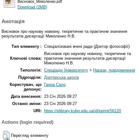
Висновок_Миколенко.pdf
Download (2MB)
Анотація
Висновок про наукову новизну, теоретичне та практичне значення
результатів дисертації Миколенко Н.В.
Тип елементу :
Спеціалізовані вчені ради (Доктор філософії)
Висновок про наукову новизну, теоретичне та
Ключові слова:
практичне значення результатів дисертації
Миколенко Н.В.
Типологія:
Спецради Університету
>
Накази, повідомлення
Підрозділи:
Докторська школа
Користувач, що
Ганна Сало
депонує:
Дата внесення:
23 Січ 2026 09:27
Останні зміни:
23 Січ 2026 09:27
URI:
https://elibrary.kubg.edu.ua/id/eprint/56120
Actions (login required)
Перегляд елементу