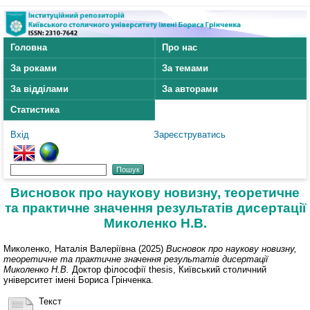
Головна
Про нас
За роками
За темами
За відділами
За авторами
Статистика
Вхід
Зареєструватись
Висновок про наукову новизну, теоретичне
та практичне значення результатів дисертації
Миколенко Н.В.
Миколенко, Наталія Валеріївна
(2025)
Висновок про наукову новизну,
теоретичне та практичне значення результатів дисертації
Миколенко Н.В.
Доктор філософії thesis, Київський столичний
університет імені Бориса Грінченка.
Текст