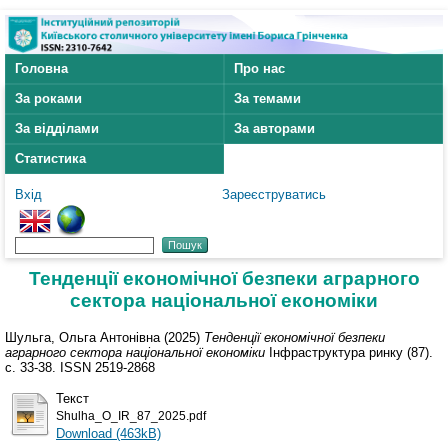
Головна
Про нас
За роками
За темами
За відділами
За авторами
Статистика
Вхід
Зареєструватись
Тенденції економічної безпеки аграрного
сектора національної економіки
Шульга, Ольга Антонівна
(2025)
Тенденції економічної безпеки
аграрного сектора національної економіки
Інфраструктура ринку (87).
с. 33-38. ISSN 2519-2868
Текст
Shulha_O_ІR_87_2025.pdf
Download (463kB)