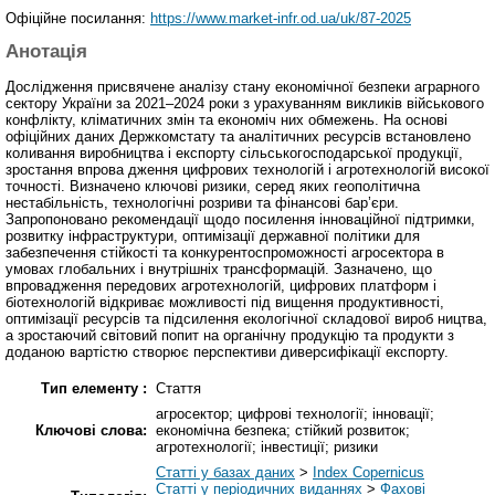
Офіційне посилання:
https://www.market-infr.od.ua/uk/87-2025
Анотація
Дослідження присвячене аналізу стану економічної безпеки аграрного
сектору України за 2021–2024 роки з урахуванням викликів військового
конфлікту, кліматичних змін та економіч них обмежень. На основі
офіційних даних Держкомстату та аналітичних ресурсів встановлено
коливання виробництва і експорту сільськогосподарської продукції,
зростання впрова дження цифрових технологій і агротехнологій високої
точності. Визначено ключові ризики, серед яких геополітична
нестабільність, технологічні розриви та фінансові бар’єри.
Запропоновано рекомендації щодо посилення інноваційної підтримки,
розвитку інфраструктури, оптимізації державної політики для
забезпечення стійкості та конкурентоспроможності агросектора в
умовах глобальних і внутрішніх трансформацій. Зазначено, що
впровадження передових агротехнологій, цифрових платформ і
біотехнологій відкриває можливості під вищення продуктивності,
оптимізації ресурсів та підсилення екологічної складової вироб ництва,
а зростаючий світовий попит на органічну продукцію та продукти з
доданою вартістю створює перспективи диверсифікації експорту.
Тип елементу :
Стаття
агросектор; цифрові технології; інновації;
Ключові слова:
економічна безпека; стійкий розвиток;
агротехнології; інвестиції; ризики
Статті у базах даних
>
Index Copernicus
Статті у періодичних виданнях
>
Фахові