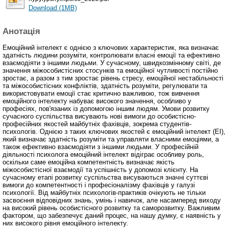
Download (1MB)
Анотація
Емоційний інтелект є однією з ключових характеристик, яка визначає
здатність людини розуміти, контролювати власні емоції та ефективно
взаємодіяти з іншими людьми. У сучасному, швидкозмінному світі, де
значення міжособистісних стосунків та емоційної чутливості постійно
зростає, а разом з тим зростає рівень стресу, емоційної нестабільності
та міжособистісних конфліктів, здатність розуміти, регулювати та
використовувати емоції стає критично важливою, тож вивчення
емоційного інтелекту набуває високого значення, особливо у
професіях, пов'язаних із допомогою іншим людям. Умови розвитку
сучасного суспільства висувають нові вимоги до особистісно-
професійних якостей майбутніх фахівців, зокрема студентів-
психологів. Однією з таких ключових якостей є емоційний інтелект (EІ),
який визначає здатність розуміти та управляти власними емоціями, а
також ефективно взаємодіяти з іншими людьми. У професійній
діяльності психолога емоційний інтелект відіграє особливу роль,
оскільки саме емоційна компетентність визначає якість
міжособистісної взаємодії та успішність у допомозі клієнту. На
сучасному етапі розвитку суспільства висуваються значні суттєві
вимоги до компетентності і професіоналізму фахівців у галузі
психології. Від майбутніх психологів-практиків очікують не тільки
засвоєння відповідних знань, умінь і навичок, але насамперед виходу
на високий рівень особистісного розвитку та саморозвитку. Важливим
фактором, що забезпечує даний процес, на нашу думку, є наявність у
них високого рівня емоційного інтелекту.