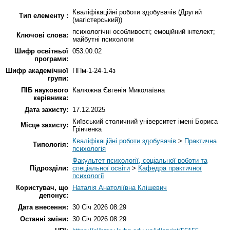
Кваліфікаційні роботи здобувачів (Другий
Тип елементу :
(магістерський))
психологічні особливості; емоційний інтелект;
Ключові слова:
майбутні психологи
Шифр освітньої
053.00.02
програми:
Шифр академічної
ППм-1-24-1.4з
групи:
ПІБ наукового
Калюжна Євгенія Миколаївна
керівника:
Дата захисту:
17.12.2025
Київський столичний університет імені Бориса
Місце захисту:
Грінченка
Кваліфікаційні роботи здобувачів
>
Практична
Типологія:
психологія
Факультет психології, соціальної роботи та
Підрозділи:
спеціальної освіти
>
Кафедра практичної
психології
Користувач, що
Наталія Анатоліївна Клішевич
депонує:
Дата внесення:
30 Січ 2026 08:29
Останні зміни:
30 Січ 2026 08:29