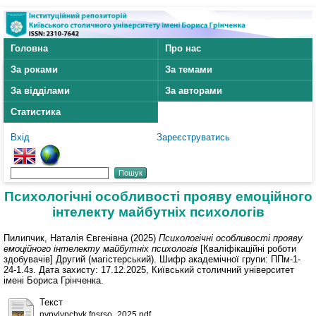
Головна
Про нас
За роками
За темами
За відділами
За авторами
Статистика
Вхід
Зареєструватись
Психологічні особливості прояву емоційного
інтелекту майбутніх психологів
Пилипчик, Наталія Євгенівна
(2025)
Психологічні особливості прояву
емоційного інтелекту майбутніх психологів
[Кваліфікаційні роботи
здобувачів] Другий (магістерський). Шифр академічної групи: ППм-1-
24-1.4з. Дата захисту: 17.12.2025, Київський столичний університет
імені Бориса Грінченка.
Текст
nypylypchyk.fpsrso_2025.pdf