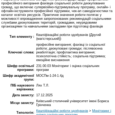
професійного вигорання фахівців соціальної роботи деокупованих
громад, що включає супервізійно-підтримувальну програму, онлайн- і
офлайн-інструменти професійної підтримки, чек-ап самодіагностики та
каталог освітніх ресурсів. Практичне значення роботи полягає у
можливості впровадження запропонованих рекомендацій соціальними
службами деокупованих територій, громадами, неурядовими
організаціями та навчальними закладами при підготовці фахівців
Кваліфікаційні роботи здобувачів (Другий
Тип елементу :
(магістерський))
професійне вигорання; фахівці із соціальної
роботи; деокуповані громади; післявоєнна
Ключові слова:
реабілітація; профілактика вигорання;
психологічна стійкість; соціальна підтримка;
емоційне виснаження
Шифр освітньої
231.00.03 Моніторинг і оцінка соціальних
програми:
програм
Шифр академічної
МОСПм-1-24-1.4д
групи:
ПІБ наукового
Лях Т.Л.
керівника:
Дата захисту:
17.12.2025
Київський столичний університет імені Бориса
Місце захисту:
Грінченка
Кваліфікаційні роботи здобувачів
>
Моніторинг і
Типологія:
оцінка соціальних програм