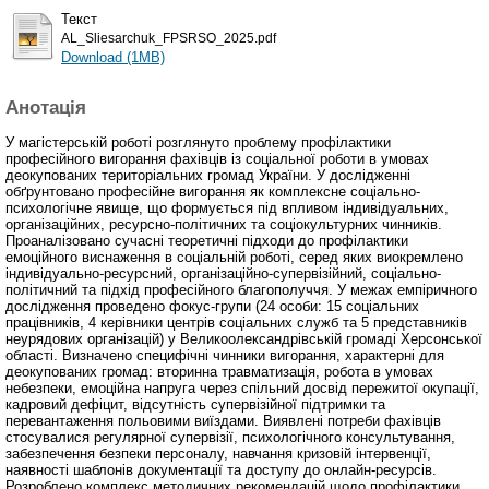
Текст
AL_Sliesarchuk_FPSRSO_2025.pdf
Download (1MB)
Анотація
У магістерській роботі розглянуто проблему профілактики
професійного вигорання фахівців із соціальної роботи в умовах
деокупованих територіальних громад України. У дослідженні
обґрунтовано професійне вигорання як комплексне соціально-
психологічне явище, що формується під впливом індивідуальних,
організаційних, ресурсно-політичних та соціокультурних чинників.
Проаналізовано сучасні теоретичні підходи до профілактики
емоційного виснаження в соціальній роботі, серед яких виокремлено
індивідуально-ресурсний, організаційно-супервізійний, соціально-
політичний та підхід професійного благополуччя. У межах емпіричного
дослідження проведено фокус-групи (24 особи: 15 соціальних
працівників, 4 керівники центрів соціальних служб та 5 представників
неурядових організацій) у Великоолександрівській громаді Херсонської
області. Визначено специфічні чинники вигорання, характерні для
деокупованих громад: вторинна травматизація, робота в умовах
небезпеки, емоційна напруга через спільний досвід пережитої окупації,
кадровий дефіцит, відсутність супервізійної підтримки та
перевантаження польовими виїздами. Виявлені потреби фахівців
стосувалися регулярної супервізії, психологічного консультування,
забезпечення безпеки персоналу, навчання кризовій інтервенції,
наявності шаблонів документації та доступу до онлайн-ресурсів.
Розроблено комплекс методичних рекомендацій щодо профілактики