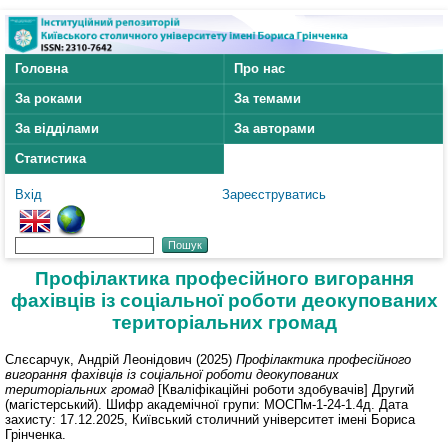
Головна
Про нас
За роками
За темами
За відділами
За авторами
Статистика
Вхід
Зареєструватись
Профілактика професійного вигорання
фахівців із соціальної роботи деокупованих
територіальних громад
Слєсарчук, Андрій Леонідович
(2025)
Профілактика професійного
вигорання фахівців із соціальної роботи деокупованих
територіальних громад
[Кваліфікаційні роботи здобувачів] Другий
(магістерський). Шифр академічної групи: МОСПм-1-24-1.4д. Дата
захисту: 17.12.2025, Київський столичний університет імені Бориса
Грінченка.