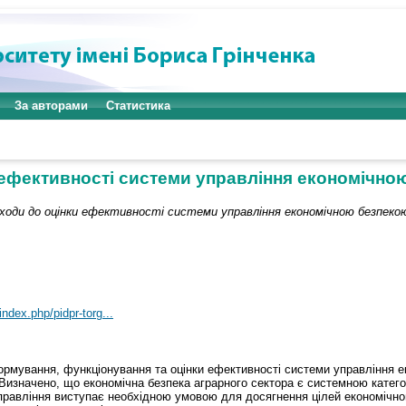
За авторами
Статистика
 ефективності системи управління економічно
ходи до оцінки ефективності системи управління економічною безпеко
/index.php/pidpr-torg...
ормування, функціонування та оцінки ефективності системи управління е
. Визначено, що економічна безпека аграрного сектора є системною катег
управління виступає необхідною умовою для досягнення цілей економічног