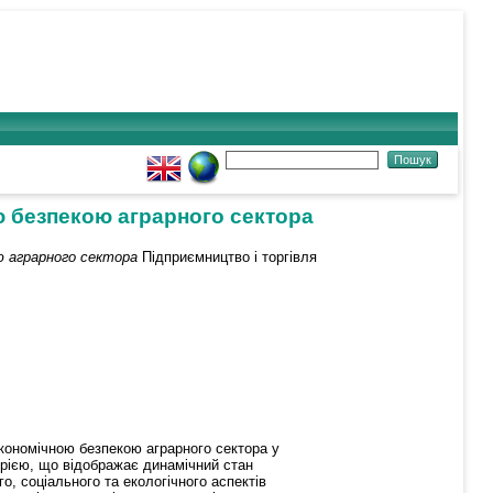
ю безпекою аграрного сектора
ю аграрного сектора
Підприємництво і торгівля
кономічною безпекою аграрного сектора у
орією, що відображає динамічний стан
о, соціального та екологічного аспектів