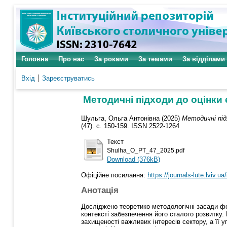
Головна
Про нас
За роками
За темами
За відділами
Вхід
Зареєструватись
Методичні підходи до оцінки
Шульга, Ольга Антонівна
(2025)
Методичні під
(47). с. 150-159. ISSN 2522-1264
Текст
Shulha_O_PT_47_2025.pdf
Download (376kB)
Офіційне посилання:
https://journals-lute.lviv.ua
Анотація
Досліджено теоретико-методологічні засади ф
контексті забезпечення його сталого розвитку
захищеності важливих інтересів сектору, а її 