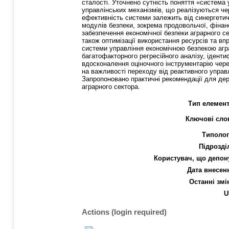
сталості. Уточнено сутність поняття «система
управлінських механізмів, що реалізуються че
ефективність системи залежить від синергетичн
модулів безпеки, зокрема продовольчої, фінанс
забезпечення економічної безпеки аграрного се
також оптимізації використання ресурсів та вп
системи управління економічною безпекою агра
багатофакторного регресійного аналізу, іденти
вдосконалення оціночного інструментарію чере
на важливості переходу від реактивного управ
Запропоновано практичні рекомендації для держ
аграрного сектора.
Тип елемент
Ключові сло
Типолог
Підрозді
Користувач, що депон
Дата внесен
Останні змі
U
Actions (login required)