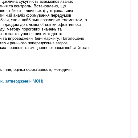
к циклічна сукупність взаємопов’язаних
вання та контроль. Встановлено, що
ення стійкості ключових функціональних
критичний аналіз формування передумов
ї бази, яка є найбільш вразливим елементом, а
підходам до кількісної оцінки ефективності
оду, методу порогових значень та
вного застосування цих методів та
ки та впровадженні бенчмаркінгу. Наголошено
стеми раннього попередження загроз.
их процесів та зміцнення економічної стійкості
вління; оцінка ефективності; методичні
их, затверджений МОН)