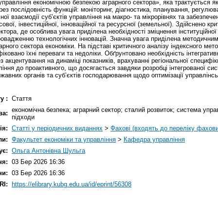
 управління економічною безпекою аграрного сектора», яка трактується я
рез послідовність функцій: моніторинг, діагностика, планування, регулю
ої взаємодії суб’єктів управління на макро- та мікрорівнях та забезпеч
ової, інвестиційної, інноваційної та ресурсної (земельної). Здійснено 
ктора, де особлива увага приділена необхідності зміцнення інституційно
ровадженню технологічних інновацій. Значна увага приділена методичним 
рного сектора економіки. На підставі критичного аналізу індексного мет
фіковано їхні переваги та недоліки. Обґрунтовано необхідність інтеграти
з акцентування на динаміці показників, врахуванні регіональної специфі
ління до проактивного, що досягається завдяки розробці інтегрованої си
авних органів та суб’єктів господарювання щодо оптимізації управлінськ
у :
Стаття
економічна безпека; аграрний сектор; сталий розвиток; система упра
ва:
підходи
ія:
Статті у періодичних виданнях
>
Фахові (входять до переліку фахов
ли:
Факультет економіки та управління
>
Кафедра управління
ує:
Ольга Антонівна Шульга
ня:
03 Бер 2026 16:36
ни:
03 Бер 2026 16:36
RI:
https://elibrary.kubg.edu.ua/id/eprint/56308