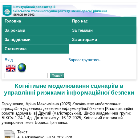
Головна
Про нас
За роками
За темами
За відділами
За авторами
Статистика
Вхід
Зареєструватись
Когнітивне моделювання сценаріїв в
управлінні ризиками інформаційної безпеки
Гаркушенко, Аріна Максимівна
(2025)
Когнітивне моделювання
сценаріїв в управлінні ризиками інформаційної безпеки
[Кваліфікаційні
роботи здобувачів] Другий (магістерський). Шифр академічної групи:
БІКСм-1-24-1.4д. Дата захисту: 16.12.2025, Київський столичний
університет імені Бориса Грінченка.
Текст
A_Harkushenko_FITM_2025.pdf