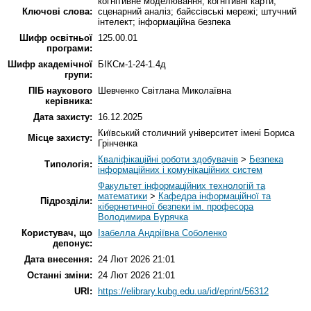
когнітивне моделювання; когнітивні карти;
Ключові слова:
сценарний аналіз; байєсівські мережі; штучний
інтелект; інформаційна безпека
Шифр освітньої
125.00.01
програми:
Шифр академічної
БІКСм-1-24-1.4д
групи:
ПІБ наукового
Шевченко Світлана Миколаївна
керівника:
Дата захисту:
16.12.2025
Київський столичний університет імені Бориса
Місце захисту:
Грінченка
Кваліфікаційні роботи здобувачів
>
Безпека
Типологія:
інформаційних і комунікаційних систем
Факультет інформаційних технологій та
математики
>
Кафедра інформаційної та
Підрозділи:
кібернетичної безпеки ім. професора
Володимира Бурячка
Користувач, що
Ізабелла Андріївна Соболенко
депонує:
Дата внесення:
24 Лют 2026 21:01
Останні зміни:
24 Лют 2026 21:01
URI:
https://elibrary.kubg.edu.ua/id/eprint/56312