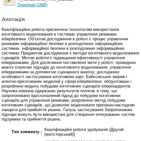
Download (1MB)
Анотація
Кваліфікаційна робота присвячена технологіям використання
когнітивного моделювання в системах управління ризиками
кібербезпеки. Об’єктом дослідження в роботі є процес управління
ризиками інформаційної безпеки в розподілених інформаційних
системах. інформаційної безпеки в розподілених інформаційних
системах.Предметом дослідження є методи когнітивного моделювання
сценаріїв. Метою роботи є підвищення ефективності управління
кіберризиками. Для досягнення поставленої мети у роботі: проведено
аналіз існуючих підходів до когнітивного моделювання, управління
кіберризиками за допомогою сценарного аналізу; досліджено
особливості застосування когнітивних карт, Байєсівських мереж і
агентно-орієнтованих моделей у сфері кібербезпеки; обґрунтовано і
розроблено модель побудови когнітивних сценаріїв кіберінцидентів.
Наукова новизна одержаних результатів полягає в тому, що
запропоновано вдосконалений підхід до побудови когнітивних
сценаріїв для управління ризиками, розроблено метод побудови
когнітивних сценаріїв, що дозволяє моделювати причинно-наслідкові
ланцюги для прийняття рішень. Галузь застосування.Запропоновані
підходи можуть бути використані для створення інтегрованих систем
підтримки та прийняття рішень.
Кваліфікаційні роботи здобувачів (Другий
Тип елементу :
(магістерський))