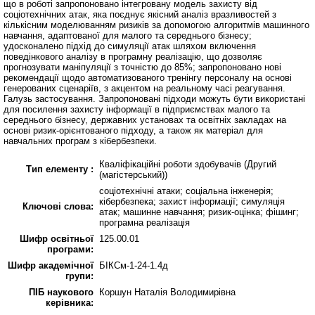
що в роботі запропоновано інтегровану модель захисту від
соціотехнічних атак, яка поєднує якісний аналіз вразливостей з
кількісним моделюванням ризиків за допомогою алгоритмів машинного
навчання, адаптованої для малого та середнього бізнесу;
удосконалено підхід до симуляції атак шляхом включення
поведінкового аналізу в програмну реалізацію, що дозволяє
прогнозувати маніпуляції з точністю до 85%; запропоновано нові
рекомендації щодо автоматизованого тренінгу персоналу на основі
генерованих сценаріїв, з акцентом на реальному часі реагування.
Галузь застосування. Запропоновані підходи можуть бути використані
для посилення захисту інформації в підприємствах малого та
середнього бізнесу, державних установах та освітніх закладах на
основі ризик-орієнтованого підходу, а також як матеріал для
навчальних програм з кібербезпеки.
Кваліфікаційні роботи здобувачів (Другий
Тип елементу :
(магістерський))
соціотехнічні атаки; соціальна інженерія;
кібербезпека; захист інформації; симуляція
Ключові слова:
атак; машинне навчання; ризик-оцінка; фішинг;
програмна реалізація
Шифр освітньої
125.00.01
програми:
Шифр академічної
БІКСм-1-24-1.4д
групи:
ПІБ наукового
Коршун Наталія Володимирівна
керівника: