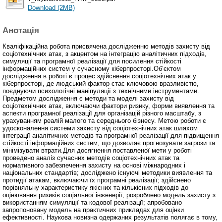
Download (2MB)
Анотація
Кваліфікаційна робота присвячена дослідженню методів захисту від
соціотехнічних атак, з акцентом на інтеграцію аналітичних підходів,
симуляції та програмної реалізації для посилення стійкості
інформаційних систем у сучасному кіберпросторі.Об’єктом
дослідження в роботі є процес здійснення соціотехнічних атак у
кіберпросторі, де людський фактор стає ключовою вразливістю,
поєднуючи психологічні маніпуляції з технічними інструментами.
Предметом дослідження є методи та моделі захисту від
соціотехнічних атак, включаючи фактори ризику, форми виявлення та
аспекти програмної реалізації для організацій різного масштабу, з
урахуванням реалій малого та середнього бізнесу. Метою роботи є
удосконалення системи захисту від соціотехнічних атак шляхом
інтеграції аналітичних методів та програмної реалізації для підвищення
стійкості інформаційних систем, що дозволяє прогнозувати загрози та
мінімізувати втрати.Для досягнення поставленої мети у роботі
проведено аналіз сучасних методів соціотехнічних атак та
нормативного забезпечення захисту на основі міжнародних і
національних стандартів; досліджено існуючі методики виявлення та
протидії атакам, включаючи їх програмні реалізації; здійснено
порівняльну характеристику якісних та кількісних підходів до
оцінювання ризиків соціальної інженерії; розроблено модель захисту з
використанням симуляції та кодової реалізації; апробовано
запропоновану модель на практичних прикладах для оцінки
ефективності. Наукова новизна одержаних результатів полягає в тому,