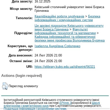
Дата захисту:
16.12.2025
Київський столичний університет імені Бориса
Місце захисту:
Грінченка
Кваліфікаційні роботи здобувачів
>
Безпека
Типологія:
інформаційних і комунікаційних систем
Це архівні підрозділи Київського університету
імені Бориса Грінченка
>
Факультет
Підрозділи:
інформаційних технологій та математики
>
Кафедра інформаційної та кібернетичної
безпеки імені професора Володимира Бурячка
Користувач, що
Ізабелла Андріївна Соболенко
депонує:
Дата внесення:
24 Лют 2026 21:00
Останні зміни:
24 Лют 2026 21:00
URI:
https://elibrary.kubg.edu.ua/id/eprint/56321
Actions (login required)
Перегляд елементу
Інституційний репозиторій Київського столичного університету імені
Бориса Грінченка Базується на системі
EPrints 3
розробленої в
Школі
електроніки і комп'ютерних наук
при Саутгемптонському університеті.
Подальша інформація і розробники системи
.