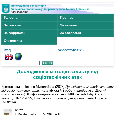
Головна
Про нас
За роками
За темами
За відділами
За авторами
Статистика
Вхід
Зареєструватись
Дослідження методів захисту від
соціотехнічних атак
Крижанівська, Тетяна Миколаївна
(2025)
Дослідження методів захисту
від соціотехнічних атак
[Кваліфікаційні роботи здобувачів] Другий
(магістерський). Шифр академічної групи: БІКСм-1-24-1.4д. Дата
захисту: 16.12.2025, Київський столичний університет імені Бориса
Грінченка.
Текст
T_Kryzhanivska_FITM_2025.pdf