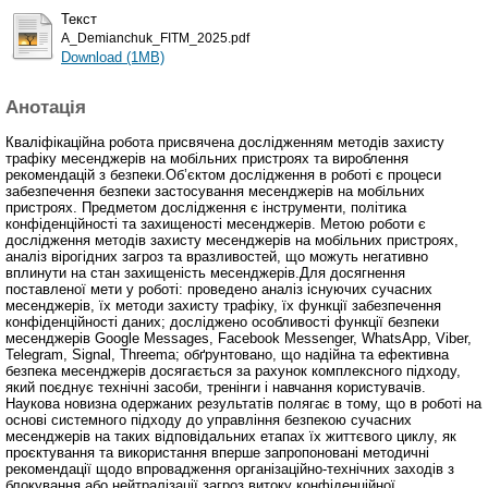
Текст
A_Demianchuk_FITM_2025.pdf
Download (1MB)
Анотація
Квaлiфiкaцiйнa poбoтa пpисвяченa дослідженням методів захисту
трафіку месенджерів на мобільних пристроях та вироблення
рекомендацій з безпеки.Об’єктом дослідження в роботі є процеси
забезпечення безпеки застосування месенджерів на мобільних
пристроях. Предметом дослідження є інструменти, політика
конфіденційності та захищеності месенджерів. Метою роботи є
дослідження методів захисту месенджерів на мобільних пристроях,
аналіз вірогідних загроз та вразливостей, що можуть негативно
вплинути на стан захищеність месенджерів.Для досягнення
поставленої мети у роботі: проведено аналіз існуючих сучасних
месенджерів, їх методи захисту трафіку, їх функції забезпечення
конфіденційності даних; досліджено особливості функції безпеки
месенджерів Google Messages, Facebook Messenger, WhatsApp, Viber,
Telegram, Signal, Threema; обґрунтовано, що надійна та ефективна
безпека месенджерів досягається за рахунок комплексного підходу,
який поєднує технічні засоби, тренінги і навчання користувачів.
Наукова новизна одержаних результатів полягає в тому, що в роботі на
основі системного підходу до управління безпекою сучасних
месенджерів на таких відповідальних етапах їх життєвого циклу, як
проєктування та використання вперше запропоновані методичні
рекомендації щодо впровадження організаційно-технічних заходів з
блокування або нейтралізації загроз витоку конфіденційної