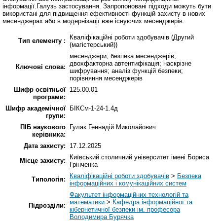
інформації.Галузь застосування. Запропоновані підходи можуть бути
використані для підвищення ефективності функцій захисту в нових
месенджерах або в модернізації вже існуючих месенджерів.
Кваліфікаційні роботи здобувачів (Другий
Тип елементу :
(магістерський))
месенджери; безпека месенджерів;
двохфакторна автентифікація; наскрізне
Ключові слова:
шифрування; аналіз функцій безпеки;
порівняння месенджерів
Шифр освітньої
125.00.01
програми:
Шифр академічної
БІКСм-1-24-1.4д
групи:
ПІБ наукового
Гулак Геннадій Миколайович
керівника:
Дата захисту:
17.12.2025
Київський столичний університет імені Бориса
Місце захисту:
Грінченка
Кваліфікаційні роботи здобувачів
>
Безпека
Типологія:
інформаційних і комунікаційних систем
Факультет інформаційних технологій та
математики
>
Кафедра інформаційної та
Підрозділи:
кібернетичної безпеки ім. професора
Володимира Бурячка