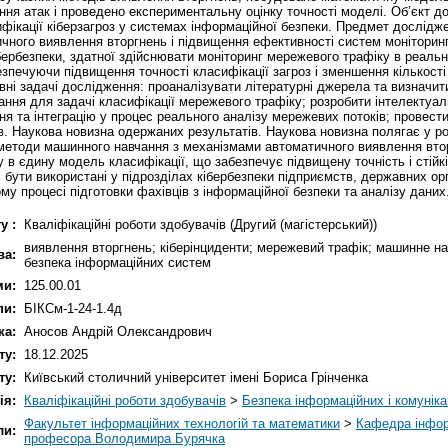
я атак і проведено експериментальну оцінку точності моделі. Об’єкт до
фікації кіберзагроз у системах інформаційної безпеки. Предмет дослідж
чного виявлення вторгнень і підвищення ефективності систем моніторин
ібербезпеки, здатної здійснювати моніторинг мережевого трафіку в реаль
езпечуючи підвищення точності класифікації загроз і зменшення кількост
вні задачі дослідження: проаналізувати літературні джерела та визначит
ання для задачі класифікації мережевого трафіку; розробити інтелектуа
ння та інтеграцію у процес реального аналізу мережевих потоків; провес
ів. Наукова новизна одержаних результатів. Наукова новизна полягає у р
 методи машинного навчання з механізмами автоматичного виявлення вто
іку в єдину модель класифікації, що забезпечує підвищену точність і сті
ути використані у підрозділах кібербезпеки підприємств, державних орга
му процесі підготовки фахівців з інформаційної безпеки та аналізу даних
у :
Кваліфікаційні роботи здобувачів (Другий (магістерський))
виявлення вторгнень; кіберінциденти; мережевий трафік; машинне нав
ва:
безпека інформаційних систем
ми:
125.00.01
пи:
БІКСм-1-24-1.4д
ка:
Аносов Андрій Олександрович
ту:
18.12.2025
ту:
Київський столичний університет імені Бориса Грінченка
ія:
Кваліфікаційні роботи здобувачів
>
Безпека інформаційних і комунік
Факультет інформаційних технологій та математики
>
Кафедра інформ
ли:
професора Володимира Бурячка