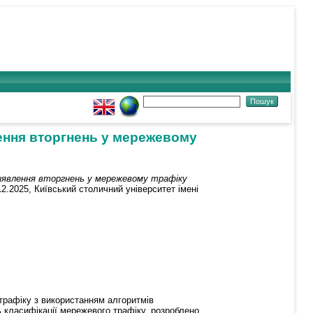
лення вторгнень у мережевому
виявлення вторгнень у мережевому трафіку
12.2025, Київський столичний університет імені
трафіку з використанням алгоритмів
 класифікації мережевого трафіку, розроблено