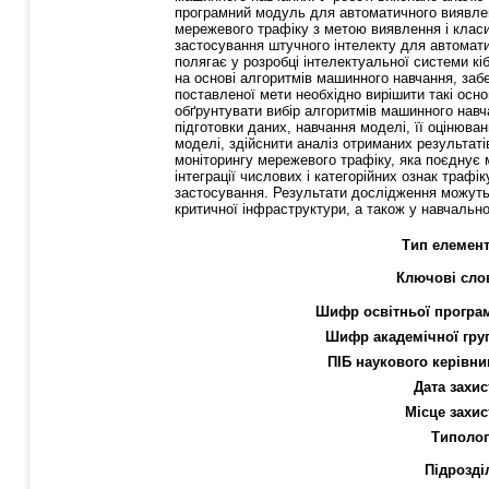
програмний модуль для автоматичного виявленн
мережевого трафіку з метою виявлення і класи
застосування штучного інтелекту для автомати
полягає у розробці інтелектуальної системи к
на основі алгоритмів машинного навчання, заб
поставленої мети необхідно вирішити такі осно
обґрунтувати вибір алгоритмів машинного навч
підготовки даних, навчання моделі, її оцінюва
моделі, здійснити аналіз отриманих результат
моніторингу мережевого трафіку, яка поєднує
інтеграції числових і категорійних ознак траф
застосування. Результати дослідження можуть б
критичної інфраструктури, а також у навчально
Тип елемент
Ключові сло
Шифр освітньої програ
Шифр академічної гру
ПІБ наукового керівни
Дата захис
Місце захис
Типолог
Підрозді