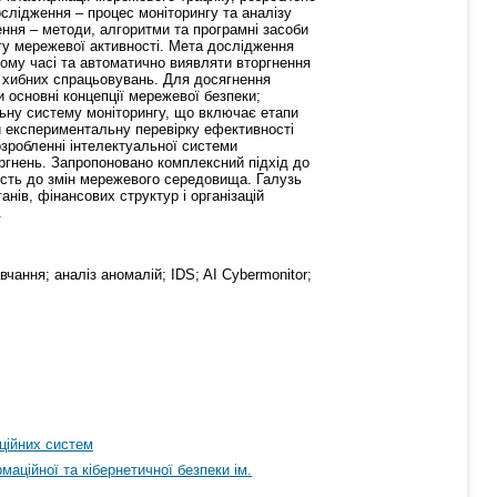
слідження – процес моніторингу та аналізу
ення – методи, алгоритми та програмні засоби
гу мережевої активності. Мета дослідження
ному часі та автоматично виявляти вторгнення
і хибних спрацьовувань. Для досягнення
и основні концепції мережевої безпеки;
льну систему моніторингу, що включає етапи
ти експериментальну перевірку ефективності
озробленні інтелектуальної системи
ргнень. Запропоновано комплексний підхід до
йкість до змін мережевого середовища. Галузь
нів, фінансових структур і організацій
.
чання; аналіз аномалій; IDS; AI Cybermonitor;
аційних систем
аційної та кібернетичної безпеки ім.