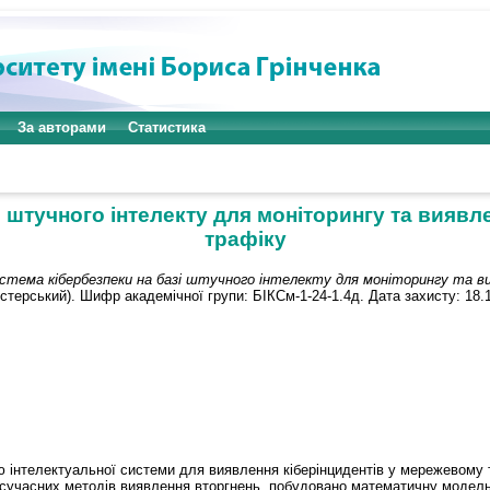
За авторами
Статистика
і штучного інтелекту для моніторингу та вияв
трафіку
стема кібербезпеки на базі штучного інтелекту для моніторингу та 
істерський). Шифр академічної групи: БІКСм-1-24-1.4д. Дата захисту: 18.
ю інтелектуальної системи для виявлення кіберінцидентів у мережевому 
 сучасних методів виявлення вторгнень, побудовано математичну модель