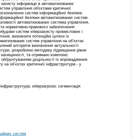
 захисту інформації в автоматизованих
стем управління об'єктами критичної
осконалення систем інформаційної безпеки.
інформаційної безпеки автоматизованих систем
азливості автоматизованих система управління,
о та нормативно-правового забезпечення
побудови систем кіберзахисту промислових і
ління, визначити потенційні шляхи їх
оматизованих систем управління на об’єктах
алений алгоритм визначення актуальності
уктури, розроблено методику підвищення рівня
в захищеності, та отримано комплекс
м обґрунтуванням доцільності їх впровадження.
у на об’єктах критичної інфраструктури - у
інфраструктура; кіберзагрози; сегментація
аційних систем