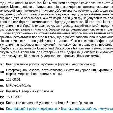
ди, технології та організаційні механізми побудови комплексних систем
ктами. Метою роботи є підвищення рівня захищеності автоматизованих си
хом розроблення комплексу науково обґрунтованих рекомендацій щодо вд
завдання у роботі: проведено аналіз існуючих підходів до забезпечення 
ури; досліджено особливості архітектури, принципи функціонування та вр
нтовано необхідність комплексного підходу до організаційного, технічног
 управління в Україні; охарактеризувати досвід зарубіжних країн щодо 
із основних загроз і типових кібератак на автоматизовані системи управ
ації щодо вдосконалення системи забезпечення інформаційної безпеки авт
ержаних результатів полягає в тому, що в роботі запропоновано удоскон
цієнта небезпеки та специфіки енергетичних об'єктів критичної інфрастр
управління на основі п'яти функцій, чотирьох рівнів захисту та профілі
ербезпеки Supervisory Control and Data Acquisition систем з економічни
жуть бути використані для створення та модернізації систем кіберзахист
і, телекомунікацій, а також у державних інформаційних системах.
у :
Кваліфікаційні роботи здобувачів (Другий (магістерський))
інформаційна безпека; автоматизовані системи управління; критична 
ва:
мереж; мережеві протоколи безпеки
ми:
125.00.01
пи:
БІКСм-1-24-1.4д
ка:
Козачок Валерій Анатолійович
ту:
18.12.2025
ту:
Київський столичний університет імені Бориса Грінченка
ія:
Кваліфікаційні роботи здобувачів
>
Безпека інформаційних і комунік