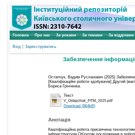
Головна
Про нас
За роками
За темами
За відділами
Вхід
Зареєструватись
Забезпечення інформацій
Остапчук, Вадим Русланович
(2025)
Забезпече
[Кваліфікаційні роботи здобувачів] Другий (маг
Бориса Грінченка.
Текст
V_Ostapchuk_FITM_2025.pdf
Download (964kB)
Анотація
Кваліфікаційна робота присвячена технологіям
інфраструктури.Об’єктом дослідження в роботі