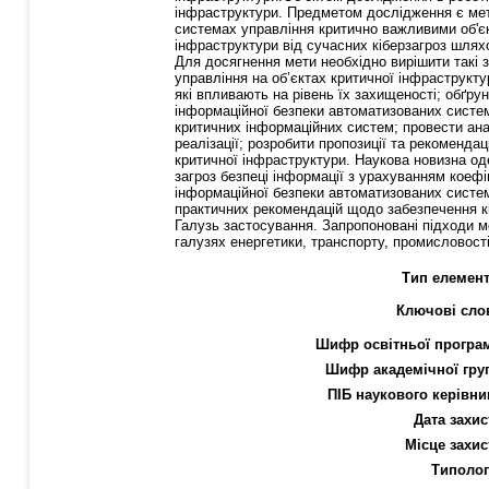
інфраструктури. Предметом дослідження є мето
системах управління критично важливими об'є
інфраструктури від сучасних кіберзагроз шля
Для досягнення мети необхідно вирішити такі 
управління на об’єктах критичної інфраструкт
які впливають на рівень їх захищеності; обґру
інформаційної безпеки автоматизованих систем
критичних інформаційних систем; провести анал
реалізації; розробити пропозиції та рекоменд
критичної інфраструктури. Наукова новизна од
загроз безпеці інформації з урахуванням коефі
інформаційної безпеки автоматизованих систем 
практичних рекомендацій щодо забезпечення кіб
Галузь застосування. Запропоновані підходи мо
галузях енергетики, транспорту, промисловост
Тип елемент
Ключові сло
Шифр освітньої програ
Шифр академічної гру
ПІБ наукового керівни
Дата захис
Місце захис
Типолог